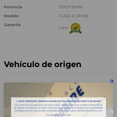
Potencia
109CV 80KW
Modelo
CLASE A (W169)
Garantia
1 año
Vehículo de origen
⚠️
Aviso importante: ¡Estamos cerrados por vacaciones hasta el día 14 de Agosto!
Con motivo de las vacaciones de verano 2026 , permaneceremos cerrados hasta el día 14
de Agosto, no obstante, se podrá realizar compras mediante la tienda online y los pedidos
realizados durante este periodo, empezarán a recibirse a partir del día 18 del mismo mes.
Os esperamos a la vuelta