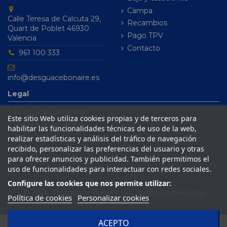
Campa
Calle Teresa de Calcuta 29,
Recambios
Quart de Poblet 46930
Pago TPV
Valencia
Contacto
961 100 333
info@desguacebonaire.es
Legal
Política de privacidad
Este sitio Web utiliza cookies propias y de terceros para
Política de cookies
habilitar las funcionalidades técnicas de uso de la web,
Aviso legal
realizar estadísticas y análisis del tráfico de navegación
recibido, personalizar las preferencias del usuario y otras
Condiciones de venta
para ofrecer anuncios y publicidad. También permitimos el
uso de funcionalidades para interactuar con redes sociales.
Configure las cookies que nos permite utilizar:
© 2024 Desguace Bonaire, S.L. Todos los derechos
Política de cookies
Personalizar cookies
reservados | Desarrollado por
Seintosoft
ACEPTO