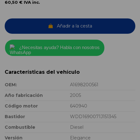
60,50 €
IVA inc.
Añadir a la cesta
¿Necesitas ayuda? Habla con nosotros
Características del vehículo
OEM:
A1698200561
Año fabricación
2005
Código motor
640940
Bastidor
WDD1690071J151345
Combustible
Diesel
Versión
Elegance