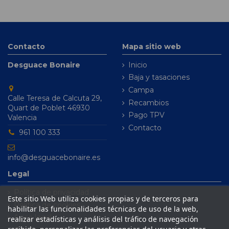
Contacto
Mapa sitio web
Desguace Bonaire
Inicio
Baja y tasaciones
Campa
Calle Teresa de Calcuta 29,
Recambios
Quart de Poblet 46930
Pago TPV
Valencia
Contacto
961 100 333
info@desguacebonaire.es
Legal
Política de privacidad
Este sitio Web utiliza cookies propias y de terceros para
Política de cookies
habilitar las funcionalidades técnicas de uso de la web,
Aviso legal
realizar estadísticas y análisis del tráfico de navegación