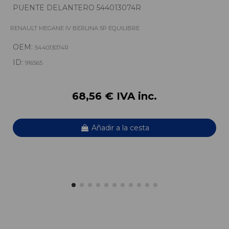
PUENTE DELANTERO 544013074R
RENAULT MEGANE IV BERLINA 5P EQUILIBRE
OEM:
544013074R
ID:
916565
68,56 € IVA inc.
Añadir a la cesta