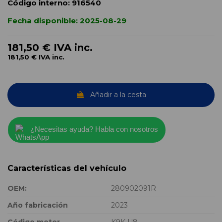
Código interno:
916540
Fecha disponible:
2025-08-29
181,50 €
IVA inc.
181,50 €
IVA inc.
Añadir a la cesta
¿Necesitas ayuda? Habla con nosotros
Características del vehículo
OEM:
280902091R
Año fabricación
2023
Código motor
K9K U8