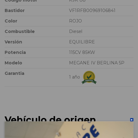
Bastidor
VF1RFB00969106841
Color
ROJO
Combustible
Diesel
Versión
EQUILIBRE
Potencia
115CV 85KW
Modelo
MEGANE IV BERLINA 5P
Garantia
1 año
Vehículo de origen