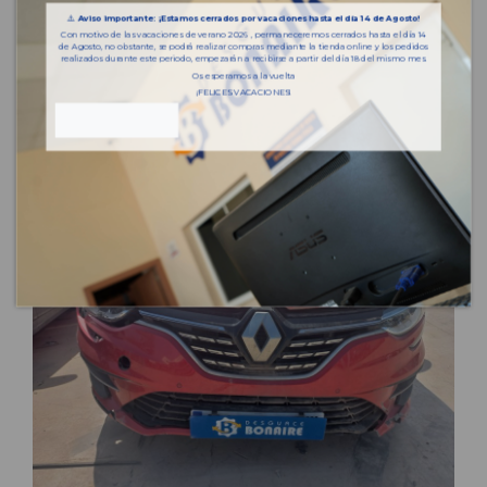
⚠️
Aviso importante: ¡Estamos cerrados por vacaciones hasta el día 14 de Agosto!
Con motivo de las vacaciones de verano 2026 , permaneceremos cerrados hasta el día 14
de Agosto, no obstante, se podrá realizar compras mediante la tienda online y los pedidos
realizados durante este periodo, empezarán a recibirse a partir del día 18 del mismo mes.
Os esperamos a la vuelta
¡FELICES VACACIONES!