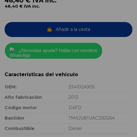
48,40 €
IVA inc.
48,40 €
IVA inc.
Añadir a la cesta
¿Necesitas ayuda? Habla con nosotros
Características del vehículo
OEM:
234102A905
Año fabricación
2012
Código motor
D4FD
Bastidor
TMAJU81UACJ261264
Combustible
Diesel