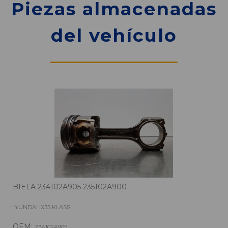
Piezas almacenadas
del vehículo
BIELA 234102A905 235102A900
HYUNDAI IX35 KLASS
OEM:
234102A905