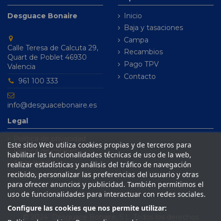
Desguace Bonaire
Inicio
Baja y tasaciones
Campa
Calle Teresa de Calcuta 29,
Recambios
Quart de Poblet 46930
Pago TPV
Valencia
Contacto
961 100 333
info@desguacebonaire.es
Legal
Política de privacidad
Este sitio Web utiliza cookies propias y de terceros para
Política de cookies
habilitar las funcionalidades técnicas de uso de la web,
Aviso legal
realizar estadísticas y análisis del tráfico de navegación
recibido, personalizar las preferencias del usuario y otras
Condiciones de venta
para ofrecer anuncios y publicidad. También permitimos el
uso de funcionalidades para interactuar con redes sociales.
Configure las cookies que nos permite utilizar:
© 2024 Desguace Bonaire, S.L. Todos los derechos