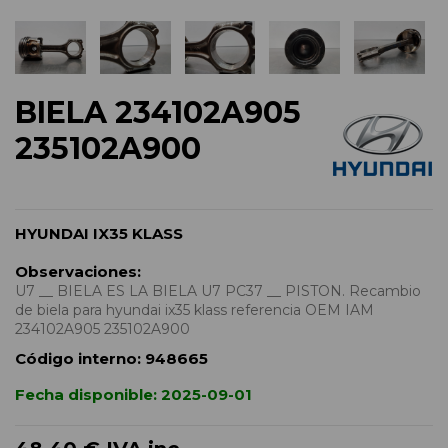
BIELA 234102A905
235102A900
HYUNDAI IX35 KLASS
Observaciones:
U7 __ BIELA ES LA BIELA U7 PC37 __ PISTON. Recambio
de biela para hyundai ix35 klass referencia OEM IAM
234102A905 235102A900
Código interno:
948665
Fecha disponible:
2025-09-01