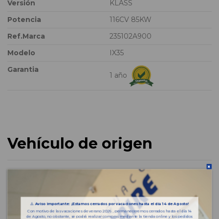
Versión
KLASS
Potencia
116CV 85KW
Ref.Marca
235102A900
Modelo
IX35
Garantia
1 año
Vehículo de origen
⚠️
Aviso importante: ¡Estamos cerrados por vacaciones hasta el día 14 de Agosto!
Con motivo de las vacaciones de verano 2026 , permaneceremos cerrados hasta el día 14
de Agosto, no obstante, se podrá realizar compras mediante la tienda online y los pedidos