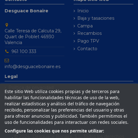
Desguace Bonaire
Inicio
Baja y tasaciones
Campa
Calle Teresa de Calcuta 29,
Recambios
Quart de Poblet 46930
Pago TPV
Valencia
Contacto
961 100 333
info@desguacebonaire.es
Legal
Política de privacidad
Este sitio Web utiliza cookies propias y de terceros para
Política de cookies
habilitar las funcionalidades técnicas de uso de la web,
Aviso legal
realizar estadísticas y análisis del tráfico de navegación
recibido, personalizar las preferencias del usuario y otras
Condiciones de venta
para ofrecer anuncios y publicidad. También permitimos el
uso de funcionalidades para interactuar con redes sociales.
Configure las cookies que nos permite utilizar:
© 2024 Desguace Bonaire, S.L. Todos los derechos