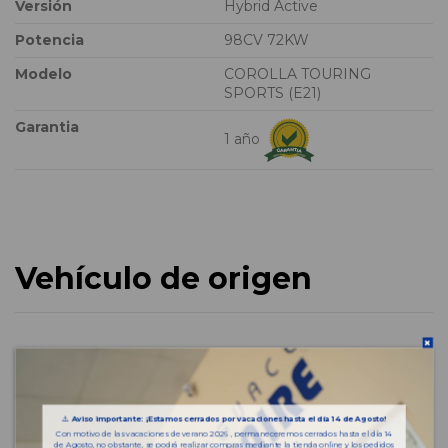
Versión
Hybrid Active
Potencia
98CV 72KW
Modelo
COROLLA TOURING
SPORTS (E21)
Garantia
1 año
Vehículo de origen
⚠️
Aviso importante: ¡Estamos cerrados por vacaciones hasta el día 14 de Agosto!
Con motivo de las vacaciones de verano 2026 , permaneceremos cerrados hasta el día 14
de Agosto, no obstante, se podrá realizar compras mediante la tienda online y los pedidos