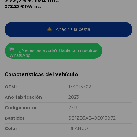
272,25 €
IVA inc.
272,25 €
IVA inc.
Añadir a la cesta
¿Necesitas ayuda? Habla con nosotros
Características del vehículo
OEM:
1340137021
Año fabricación
2023
Código motor
2ZR
Bastidor
SB1ZB3AE40E013872
Color
BLANCO