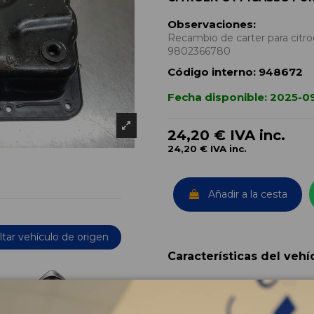
Observaciones:
Recambio de carter para citr
9802366780
Código interno:
948672
Fecha disponible:
2025-0
24,20 €
IVA inc.
24,20 €
IVA inc.
Añadir a la cesta
tar vehículo de origen
Características del vehí
OEM:
Año fabricación