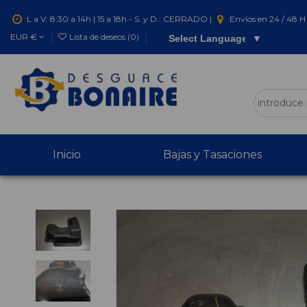
L a V: 8:30 a 14h | 15 a 18h - S. y D.: CERRADO |
Envíos en 24 / 48 H 
EUR €
Lista de deseos (
0
)
Select Language
▼
Inicio
Bajas y Tasaciones