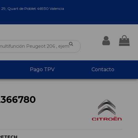
a 29, Quart de Poblet 46930 Valencia
Pago TPV
Contacto
2366780
RETECH