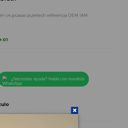
oën c4 picasso puretech referencia OEM IAM
9-01
¿Necesitas ayuda? Habla con nosotros
culo
9802366780
2018