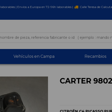
laborables | Envíos a Europa en 72-96h laborables |
Calle Teresa de Calcut
Vehículos en Campa
Recambios
CARTER 980
CITROËN C4 PICASSO PU