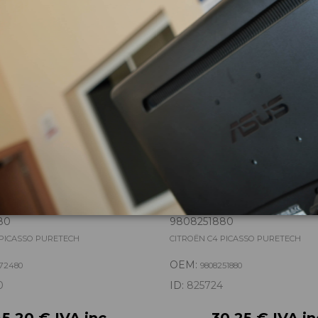
zas almacenadas del vehí
DELANTERA DERECHA
TUBOS AIRE ACONDICION
80
9808251880
 PICASSO PURETECH
CITROËN C4 PICASSO PURETECH
OEM:
572480
9808251880
0
ID:
825724
45,20 € IVA inc.
30,25 € IVA in