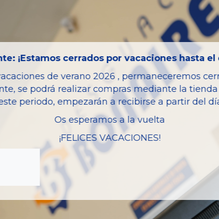
Código motor
Bastidor
Color
te: ¡Estamos cerrados por vacaciones hasta el 
Combustible
vacaciones de verano 2026 , permaneceremos cerra
Versión
nte, se podrá realizar compras mediante la tienda 
Potencia
este periodo, empezarán a recibirse a partir del d
Modelo
Os esperamos a la vuelta
Garantia
¡FELICES VACACIONES!