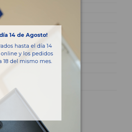
HN02
VF73DHNYMJJ681501
AZUL
día 14 de Agosto!
GASOLINA
dos hasta el día 14
PURETECH
online y los pedidos
130CV 96KW
ía 18 del mismo mes.
C4 PICASSO
1 año