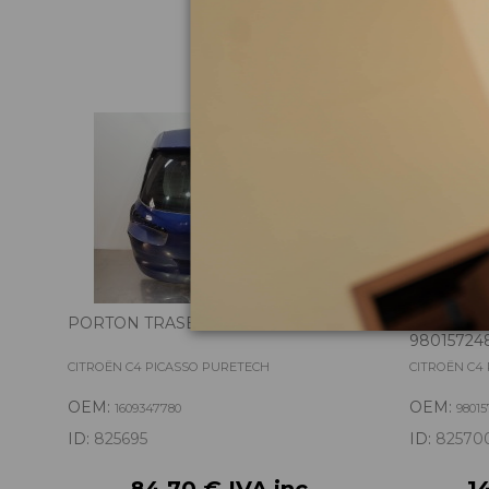
Pie
PORTON TRASERO 1609347780
PUERTA 
98015724
CITROËN C4 PICASSO PURETECH
CITROËN C4
OEM:
OEM:
1609347780
9801
ID:
825695
ID:
82570
84,70 € IVA inc.
1