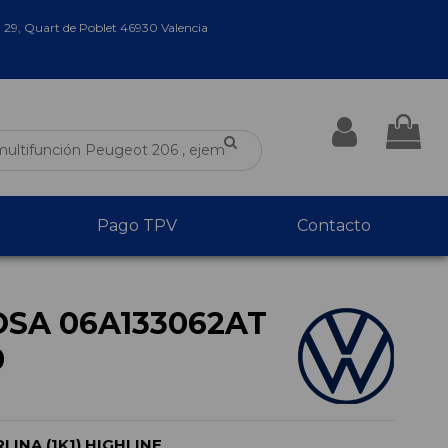
a 29, Quart de Poblet 46930 Valencia
Pago TPV
Contacto
OSA 06A133062AT
0
INA (1K1) HIGHLINE