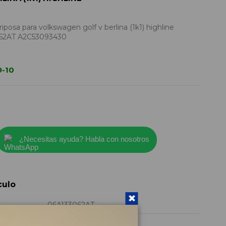
posa para volkswagen golf v berlina (1k1) highline
062AT A2C53093430
9-10
¿Necesitas ayuda? Habla con nosotros
culo
06A133062AT
2006