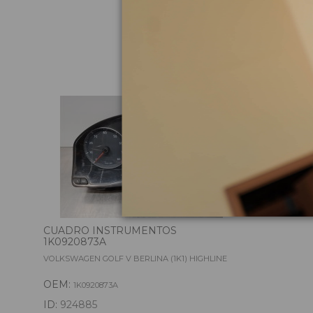
Pie
CUADRO INSTRUMENTOS
1K0920873A
VOLKSWAGEN GOLF V BERLINA (1K1) HIGHLINE
OEM:
1K0920873A
ID:
924885