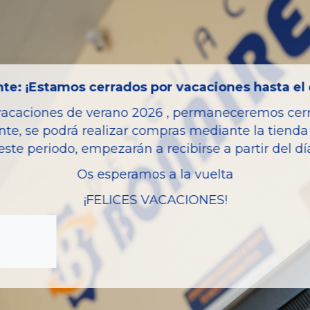
Código motor
Bastidor
Color
te: ¡Estamos cerrados por vacaciones hasta el 
Combustible
vacaciones de verano 2026 , permaneceremos cerra
Versión
nte, se podrá realizar compras mediante la tienda 
Potencia
este periodo, empezarán a recibirse a partir del d
Ref.Marca
Os esperamos a la vuelta
Modelo
¡FELICES VACACIONES!
Garantia