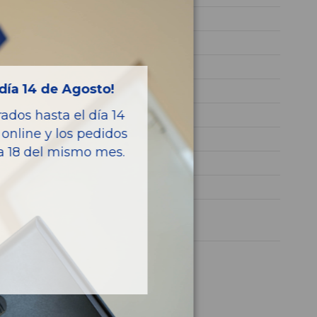
BSE
WVWZZZ1KZ7B072253
ROJO
día 14 de Agosto!
GASOLINA
dos hasta el día 14
Highline
online y los pedidos
102CV 75KW
ía 18 del mismo mes.
A2C53093430
GOLF V BERLINA (1K1)
1 año