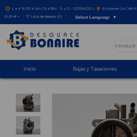
L a V: 8:30 a 14h | 15 a 18h - S. y D.: CERRADO |
Envíos en 24 / 48 H 
EUR €
Lista de deseos (
0
)
Select Language
▼
Inicio
Bajas y Tasaciones