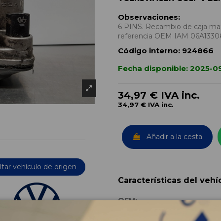
Observaciones:
6 PINS. Recambio de caja mari
referencia OEM IAM 06A133
Código interno:
924866
Fecha disponible:
2025-0
34,97 €
IVA inc.
34,97 €
IVA inc.
Añadir a la cesta
tar vehículo de origen
Características del vehí
OEM:
Año fabricación