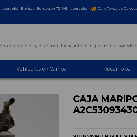
laborables | Envíos a Europa en 72-96h laborables |
Calle Teresa de Calcut
Vehículos en Campa
Recambios
CAJA MARIP
A2C5309343
VOLKSWAGEN GOLF V BERL