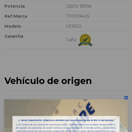
Potencia
126CV 93KW
Ref.Marca
1110109405
Modelo
VERSO
Garantia
1 año
Vehículo de origen
⚠️
Aviso importante: ¡Estamos cerrados por vacaciones hasta el día 14 de Agosto!
Con motivo de las vacaciones de verano 2026 , permaneceremos cerrados hasta el día 14
de Agosto, no obstante, se podrá realizar compras mediante la tienda online y los pedidos
realizados durante este periodo, empezarán a recibirse a partir del día 18 del mismo mes.