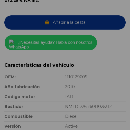
272,25 €
IVA inc.
Añadir a la cesta
¿Necesitas ayuda? Habla con nosotros
Características del vehículo
OEM:
1110129605
Año fabricación
2010
Código motor
1AD
Bastidor
NMTDD26R60R025312
Combustible
Diesel
Versión
Active