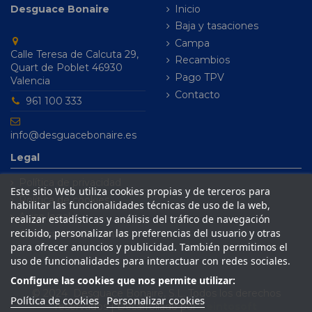
Desguace Bonaire
Inicio
Baja y tasaciones
Campa
Calle Teresa de Calcuta 29,
Recambios
Quart de Poblet 46930
Pago TPV
Valencia
Contacto
961 100 333
info@desguacebonaire.es
Legal
Política de privacidad
Este sitio Web utiliza cookies propias y de terceros para
Política de cookies
habilitar las funcionalidades técnicas de uso de la web,
Aviso legal
realizar estadísticas y análisis del tráfico de navegación
recibido, personalizar las preferencias del usuario y otras
Condiciones de venta
para ofrecer anuncios y publicidad. También permitimos el
uso de funcionalidades para interactuar con redes sociales.
Configure las cookies que nos permite utilizar:
© 2024 Desguace Bonaire, S.L. Todos los derechos
Política de cookies
Personalizar cookies
reservados | Desarrollado por
Seintosoft