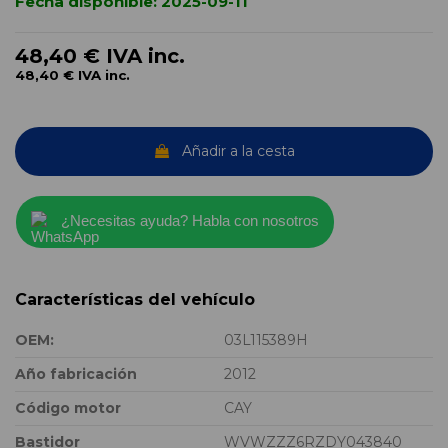
Fecha disponible:
2025-09-11
48,40 €
IVA inc.
48,40 €
IVA inc.
Añadir a la cesta
¿Necesitas ayuda? Habla con nosotros
Características del vehículo
OEM:
03L115389H
Año fabricación
2012
Código motor
CAY
Bastidor
WVWZZZ6RZDY043840