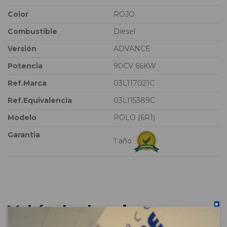
Color
ROJO
Combustible
Diesel
Versión
ADVANCE
Potencia
90CV 66KW
Ref.Marca
03L117021C
Ref.Equivalencia
03L115389C
Modelo
POLO (6R1)
Garantia
1 año
Vehículo de origen