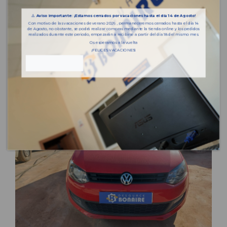
⚠️
Aviso importante: ¡Estamos cerrados por vacaciones hasta el día 14 de Agosto!
Con motivo de las vacaciones de verano 2026 , permaneceremos cerrados hasta el día 14
de Agosto, no obstante, se podrá realizar compras mediante la tienda online y los pedidos
realizados durante este periodo, empezarán a recibirse a partir del día 18 del mismo mes.
Os esperamos a la vuelta
¡FELICES VACACIONES!