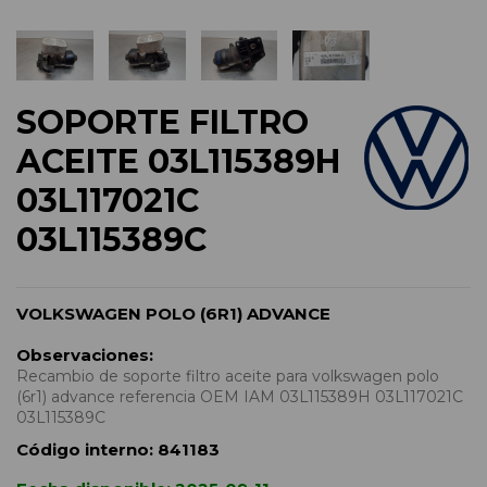
SOPORTE FILTRO
ACEITE 03L115389H
03L117021C
03L115389C
VOLKSWAGEN POLO (6R1) ADVANCE
Observaciones:
Recambio de soporte filtro aceite para volkswagen polo
(6r1) advance referencia OEM IAM 03L115389H 03L117021C
03L115389C
Código interno:
841183