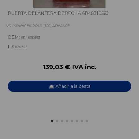
PUERTA DELANTERA DERECHA 6R4831056J
VOLKSWAGEN POLO (6R1) ADVANCE
OEM:
6R4831056J
ID:
820723
139,03 € IVA inc.
Añadir a la cesta