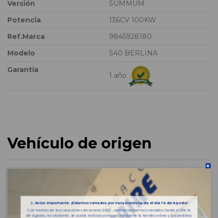
Versión
SUMMUM
Potencia
136CV 100KW
Ref.Marca
9845928180
Modelo
S40 BERLINA
Garantia
1 año
Vehículo de origen
⚠️
Aviso importante: ¡Estamos cerrados por vacaciones hasta el día 14 de Agosto!
Con motivo de las vacaciones de verano 2026 , permaneceremos cerrados hasta el día 14
de Agosto, no obstante, se podrá realizar compras mediante la tienda online y los pedidos