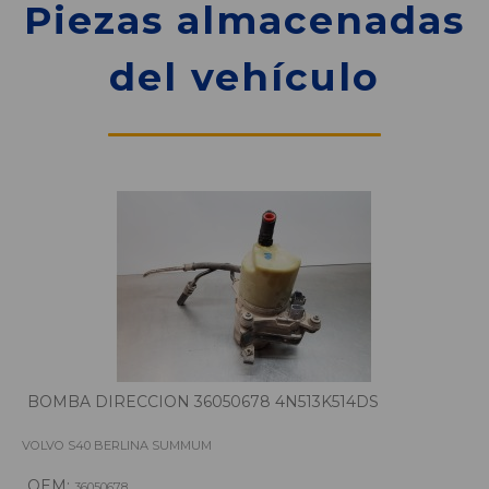
Piezas almacenadas
del vehículo
BOMBA DIRECCION 36050678 4N513K514DS
VOLVO S40 BERLINA SUMMUM
OEM:
36050678