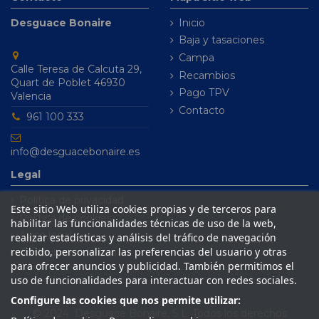
Desguace Bonaire
Inicio
Baja y tasaciones
Campa
Calle Teresa de Calcuta 29,
Recambios
Quart de Poblet 46930
Pago TPV
Valencia
Contacto
961 100 333
info@desguacebonaire.es
Legal
Política de privacidad
Este sitio Web utiliza cookies propias y de terceros para
Política de cookies
habilitar las funcionalidades técnicas de uso de la web,
Aviso legal
realizar estadísticas y análisis del tráfico de navegación
recibido, personalizar las preferencias del usuario y otras
Condiciones de venta
para ofrecer anuncios y publicidad. También permitimos el
uso de funcionalidades para interactuar con redes sociales.
Configure las cookies que nos permite utilizar:
© 2024 Desguace Bonaire, S.L. Todos los derechos