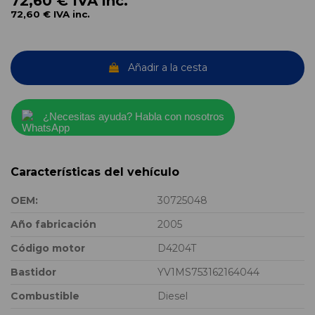
72,60 €
IVA inc.
72,60 €
IVA inc.
Añadir a la cesta
¿Necesitas ayuda? Habla con nosotros
Características del vehículo
OEM:
30725048
Año fabricación
2005
Código motor
D4204T
Bastidor
YV1MS753162164044
Combustible
Diesel