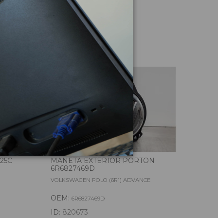
culo
25C
MANETA EXTERIOR PORTON
RET
6R6827469D
6R1
VOLKSWAGEN POLO (6R1) ADVANCE
VOLK
OEM:
OE
6R6827469D
ID:
820673
ID: