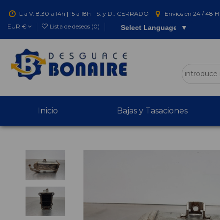
L a V: 8:30 a 14h | 15 a 18h - S. y D.: CERRADO |
Envíos en 24 / 48 H 
EUR €
Lista de deseos (
0
)
Select Language
▼
Inicio
Bajas y Tasaciones