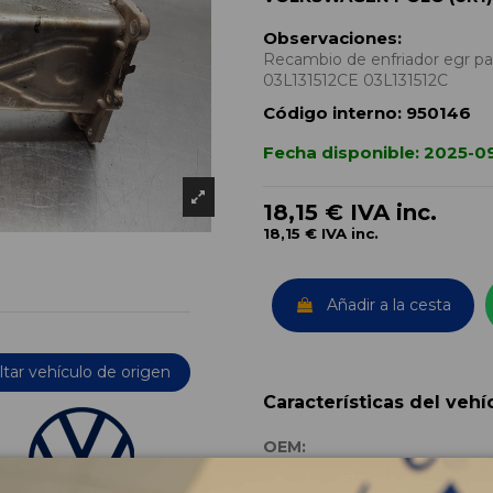
Observaciones:
Recambio de enfriador egr pa
03L131512CE 03L131512C
Código interno:
950146
Fecha disponible:
2025-09
18,15 €
IVA inc.
18,15 €
IVA inc.
Añadir a la cesta
tar vehículo de origen
Características del vehí
OEM:
Año fabricación