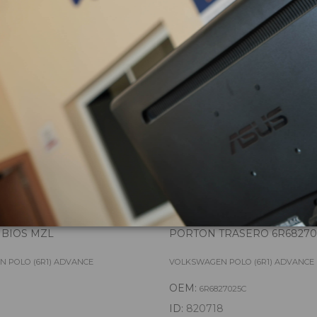
zas almacenadas del vehí
MBIOS MZL
PORTON TRASERO 6R68270
 POLO (6R1) ADVANCE
VOLKSWAGEN POLO (6R1) ADVANCE
OEM:
6R6827025C
ID:
820718