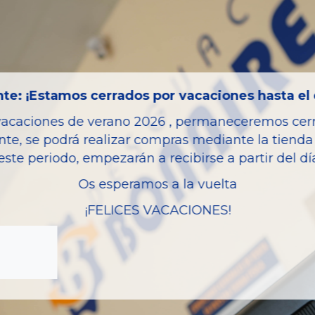
Código motor
Bastidor
Color
Combustible
te: ¡Estamos cerrados por vacaciones hasta el 
Versión
vacaciones de verano 2026 , permaneceremos cerra
Potencia
nte, se podrá realizar compras mediante la tienda 
este periodo, empezarán a recibirse a partir del d
Ref.Marca
Os esperamos a la vuelta
Modelo
¡FELICES VACACIONES!
Garantia