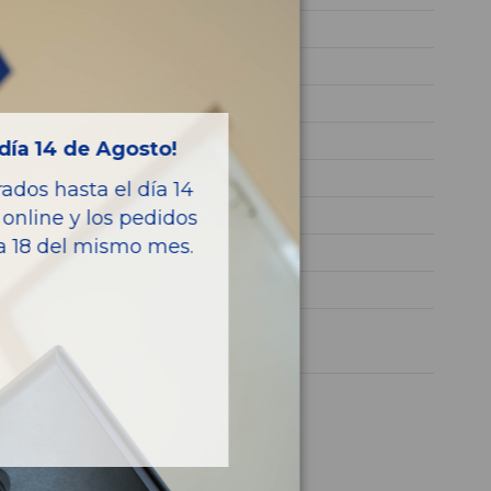
CAY
WVWZZZ6RZDY043840
ROJO
Diesel
día 14 de Agosto!
ADVANCE
dos hasta el día 14
90CV 66KW
online y los pedidos
ía 18 del mismo mes.
03L131512C
POLO (6R1)
1 año