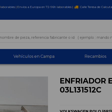
laborables | Envíos a Europa en 72-96h laborables |
Calle Teresa de Calcut
Vehículos en Campa
Recambios
ENFRIADOR E
03L131512C
VOLKSWAGEN POLO (6R1