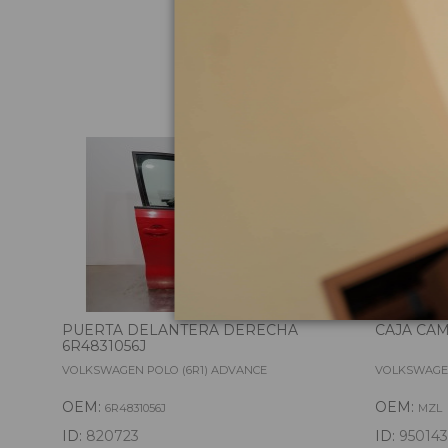
Pie
PUERTA DELANTERA DERECHA
CAJA CA
6R4831056J
VOLKSWAGEN POLO (6R1) ADVANCE
VOLKSWAGEN
OEM:
OEM:
6R4831056J
MZL
ID:
820723
ID:
950143