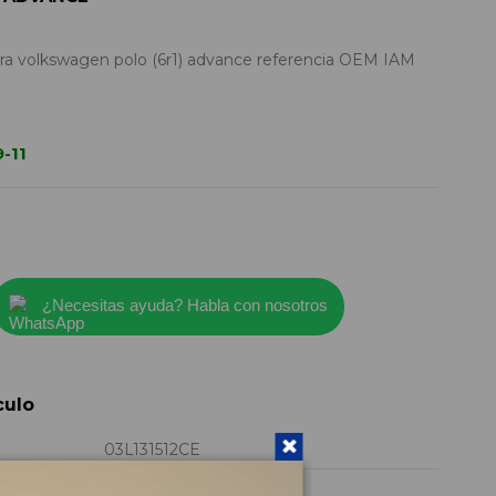
ra volkswagen polo (6r1) advance referencia OEM IAM
-11
¿Necesitas ayuda? Habla con nosotros
culo
03L131512CE
2012