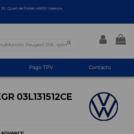
a 29, Quart de Poblet 46930 Valencia
Pago TPV
Contacto
GR 03L131512CE
) ADVANCE