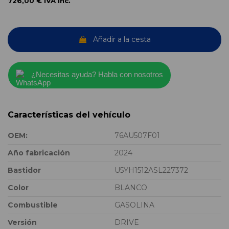
726,00 €
IVA inc.
Añadir a la cesta
¿Necesitas ayuda? Habla con nosotros
Características del vehículo
OEM:
76AU507F01
Año fabricación
2024
Bastidor
U5YH1512ASL227372
Color
BLANCO
Combustible
GASOLINA
Versión
DRIVE