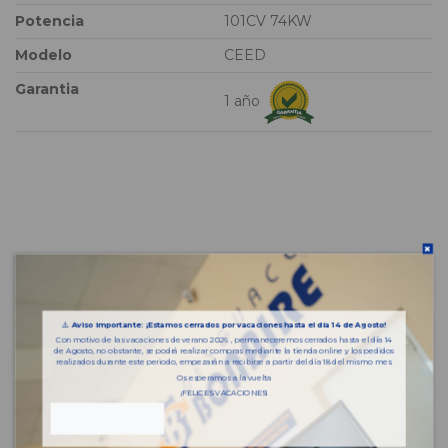
Potencia
101CV 74KW
Modelo
CEED
Garantia
1 año
⚠️
Aviso importante: ¡Estamos cerrados por vacaciones hasta el día 14 de Agosto!
Con motivo de las vacaciones de verano 2026 , permaneceremos cerrados hasta el día 14
de Agosto, no obstante, se podrá realizar compras mediante la tienda online y los pedidos
realizados durante este periodo, empezarán a recibirse a partir del día 18 del mismo mes.
Os esperamos a la vuelta
¡FELICES VACACIONES!