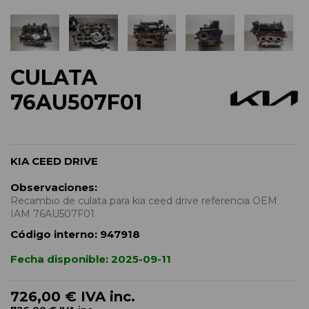
CULATA
76AU507F01
KIA CEED DRIVE
Observaciones:
Recambio de culata para kia ceed drive referencia OEM
IAM 76AU507F01
Código interno:
947918
Fecha disponible:
2025-09-11
726,00 €
IVA inc.