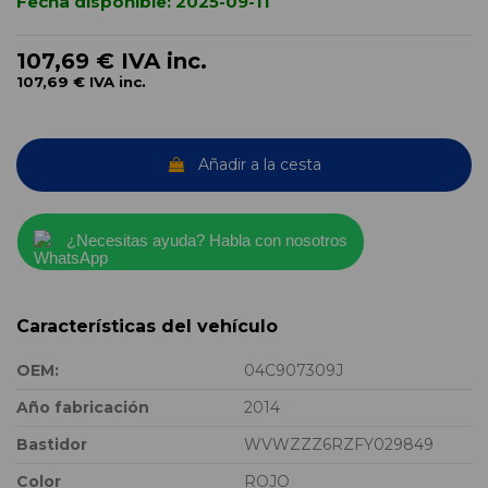
Fecha disponible:
2025-09-11
107,69 €
IVA inc.
107,69 €
IVA inc.
Añadir a la cesta
¿Necesitas ayuda? Habla con nosotros
Características del vehículo
OEM:
04C907309J
Año fabricación
2014
Bastidor
WVWZZZ6RZFY029849
Color
ROJO