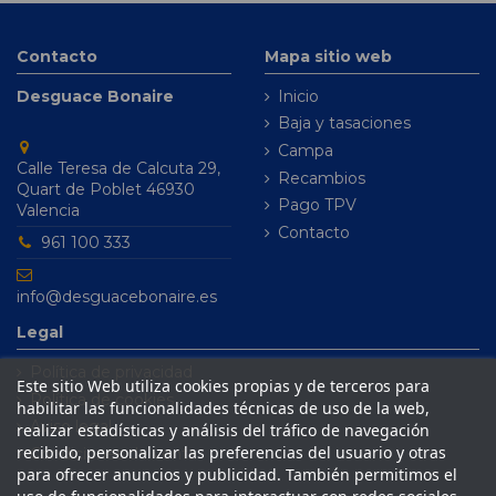
Contacto
Mapa sitio web
Desguace Bonaire
Inicio
Baja y tasaciones
Campa
Calle Teresa de Calcuta 29,
Recambios
Quart de Poblet 46930
Pago TPV
Valencia
Contacto
961 100 333
info@desguacebonaire.es
Legal
Política de privacidad
Este sitio Web utiliza cookies propias y de terceros para
Política de cookies
habilitar las funcionalidades técnicas de uso de la web,
Aviso legal
realizar estadísticas y análisis del tráfico de navegación
recibido, personalizar las preferencias del usuario y otras
Condiciones de venta
para ofrecer anuncios y publicidad. También permitimos el