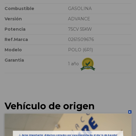
Combustible
GASOLINA
Versión
ADVANCE
Potencia
75CV 55KW
Ref.Marca
0261S09676
Modelo
POLO (6R1)
Garantia
1 año
Vehículo de origen
⚠️
Aviso importante: ¡Estamos cerrados por vacaciones hasta el día 14 de Agosto!