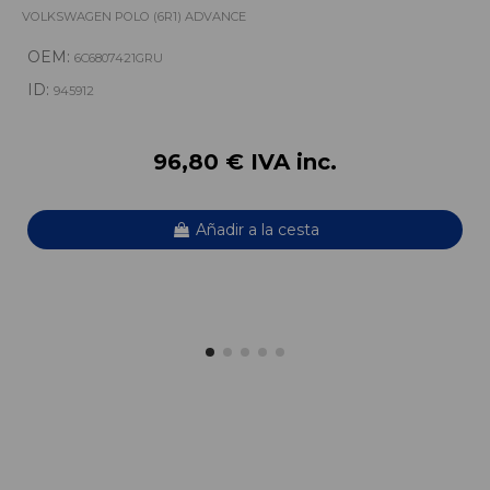
VOLKSWAGEN POLO (6R1) ADVANCE
OEM:
6C6807421GRU
ID:
945912
96,80 € IVA inc.
Añadir a la cesta