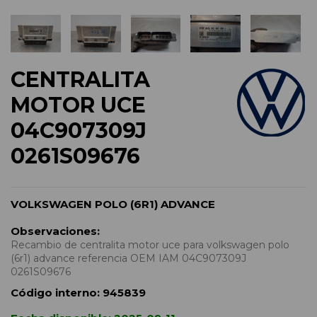
CENTRALITA
MOTOR UCE
04C907309J
0261S09676
VOLKSWAGEN POLO (6R1) ADVANCE
Observaciones:
Recambio de centralita motor uce para volkswagen polo
(6r1) advance referencia OEM IAM 04C907309J
0261S09676
Código interno:
945839