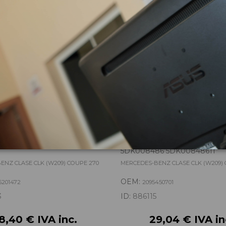
zas almacenadas del vehí
ONTAL A2096201472
CAJA RELES / FUSIBLES 209
5DK008486 5DK00848611
ENZ CLASE CLK (W209) COUPE 270
MERCEDES-BENZ CLASE CLK (W209) 
OEM:
6201472
2095450701
3
ID:
886115
8,40 € IVA inc.
29,04 € IVA in