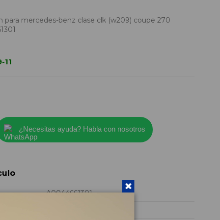
 para mercedes-benz clase clk (w209) coupe 270
1301
-11
¿Necesitas ayuda? Habla con nosotros
culo
A0044661301
2004