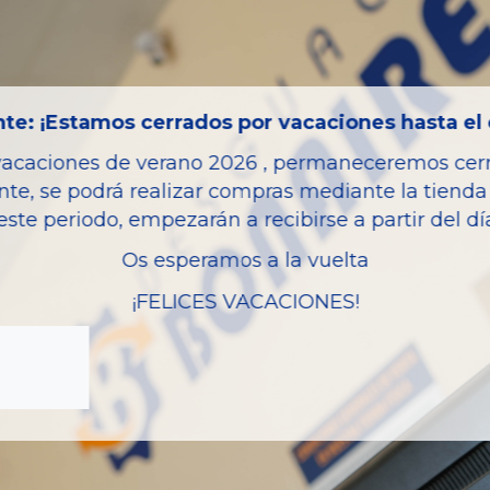
Código motor
Bastidor
Color
te: ¡Estamos cerrados por vacaciones hasta el 
Combustible
vacaciones de verano 2026 , permaneceremos cerra
Versión
nte, se podrá realizar compras mediante la tienda 
Potencia
este periodo, empezarán a recibirse a partir del d
Modelo
Os esperamos a la vuelta
Garantia
¡FELICES VACACIONES!