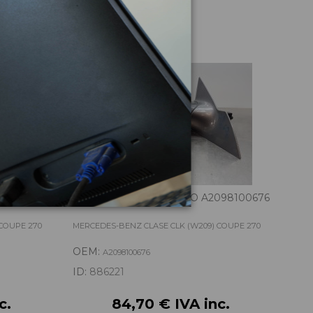
culo
5450701
RETROVISOR DERECHO A2098100676
COL
COUPE 270
MERCEDES-BENZ CLASE CLK (W209) COUPE 270
MERC
OEM:
OE
A2098100676
ID:
886221
ID:
9
c.
84,70 € IVA inc.