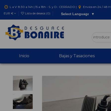
L a V: 8:30 a 14h | 15 a 18h - S. y D.: CERRADO |
Envíos en 24 / 48 H 
EUR €
Lista de deseos (
0
)
Select Language
▼
Inicio
Bajas y Tasaciones