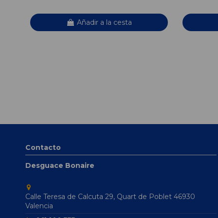
Añadir a la cesta
Contacto
Desguace Bonaire
Calle Teresa de Calcuta 29, Quart de Poblet 46930
Valencia