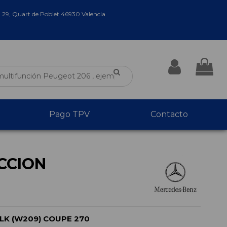
a 29, Quart de Poblet 46930 Valencia
Pago TPV
Contacto
CCION
LK (W209) COUPE 270