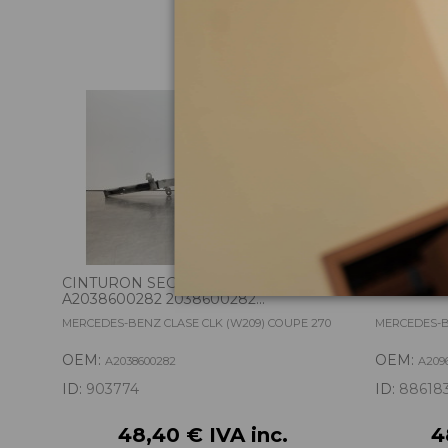
Pie
CINTURON SEGURIDAD DELANTERO
PANEL FR
A2038600282 2038600282...
MERCEDES-BENZ CLASE CLK (W209) COUPE 270
MERCEDES-B
OEM:
OEM:
A2038600282
A209
ID:
903774
ID:
88618
48,40 € IVA inc.
4