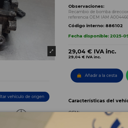
Observaciones:
Recambio de bomba direccion
referencia OEM IAM A004466
Código interno:
886102
Fecha disponible:
2025-09
29,04 €
IVA inc.
29,04 €
IVA inc.
Añadir a la cesta
tar vehículo de origen
Características del vehí
OEM:
Año fabricación