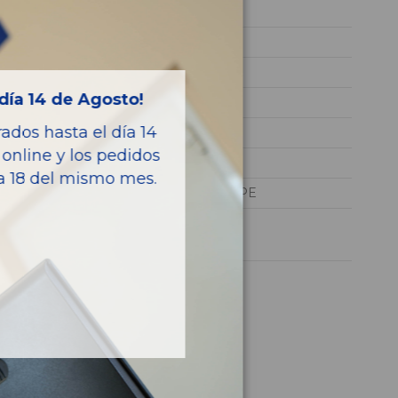
612967
WDB2093161F120920
GRIS
día 14 de Agosto!
Diesel
dos hasta el día 14
270
online y los pedidos
170CV 125KW
ía 18 del mismo mes.
CLASE CLK (W209) COUPE
1 año