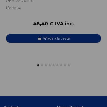
OEM:
A2038600282
ID:
903774
48,40 € IVA inc.
Añadir a la cesta