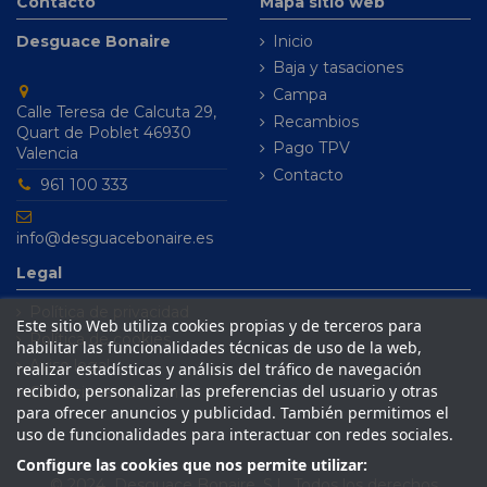
Contacto
Mapa sitio web
Desguace Bonaire
Inicio
Baja y tasaciones
Campa
Calle Teresa de Calcuta 29,
Recambios
Quart de Poblet 46930
Pago TPV
Valencia
Contacto
961 100 333
info@desguacebonaire.es
Legal
Política de privacidad
Este sitio Web utiliza cookies propias y de terceros para
Política de cookies
habilitar las funcionalidades técnicas de uso de la web,
Aviso legal
realizar estadísticas y análisis del tráfico de navegación
recibido, personalizar las preferencias del usuario y otras
Condiciones de venta
para ofrecer anuncios y publicidad. También permitimos el
uso de funcionalidades para interactuar con redes sociales.
Configure las cookies que nos permite utilizar:
© 2024 Desguace Bonaire, S.L. Todos los derechos