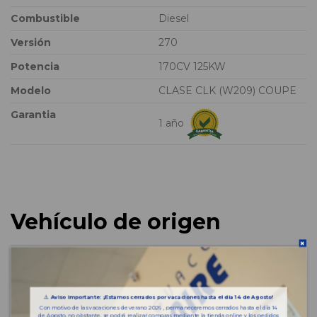
Combustible
Diesel
Versión
270
Potencia
170CV 125KW
Modelo
CLASE CLK (W209) COUPE
Garantia
1 año
Vehículo de origen
⚠️
Aviso importante: ¡Estamos cerrados por vacaciones hasta el día 14 de Agosto!
Con motivo de las vacaciones de verano 2026 , permaneceremos cerrados hasta el día 14
de Agosto, no obstante, se podrá realizar compras mediante la tienda online y los pedidos