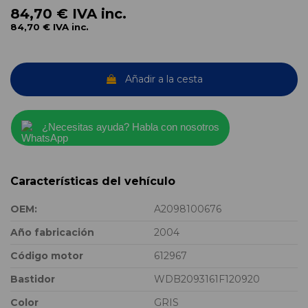
84,70 €
IVA inc.
84,70 €
IVA inc.
Añadir a la cesta
¿Necesitas ayuda? Habla con nosotros
Características del vehículo
OEM:
A2098100676
Año fabricación
2004
Código motor
612967
Bastidor
WDB2093161F120920
Color
GRIS