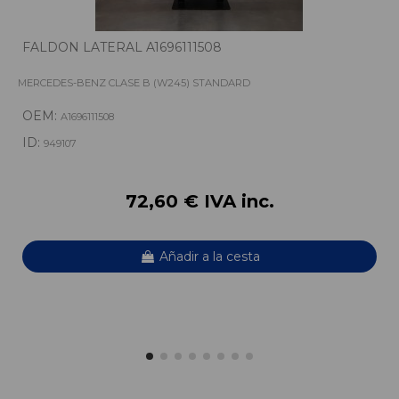
FALDON LATERAL A1696111508
MERCEDES-BENZ CLASE B (W245) STANDARD
OEM:
A1696111508
ID:
949107
72,60 € IVA inc.
Añadir a la cesta