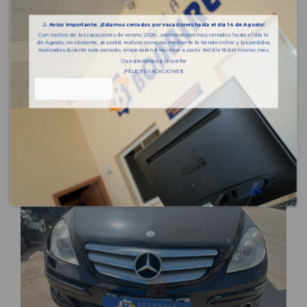
⚠️
Aviso importante: ¡Estamos cerrados por vacaciones hasta el día 14 de Agosto!
Con motivo de las vacaciones de verano 2026 , permaneceremos cerrados hasta el día 14
de Agosto, no obstante, se podrá realizar compras mediante la tienda online y los pedidos
realizados durante este periodo, empezarán a recibirse a partir del día 18 del mismo mes.
Os esperamos a la vuelta
¡FELICES VACACIONES!