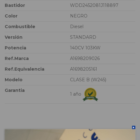
Bastidor
WDD2452081J118897
Color
NEGRO
Combustible
Diesel
Versión
STANDARD
Potencia
140CV 103KW
Ref.Marca
A1698209026
Ref.Equivalencia
A1698205161
Modelo
CLASE B (W245)
Garantia
1 año
Vehículo de origen