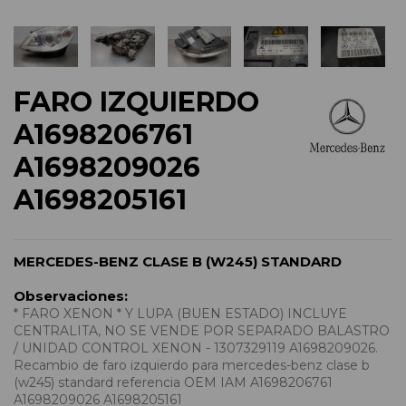
FARO IZQUIERDO
A1698206761
A1698209026
A1698205161
MERCEDES-BENZ CLASE B (W245) STANDARD
Observaciones:
* FARO XENON * Y LUPA (BUEN ESTADO) INCLUYE
CENTRALITA, NO SE VENDE POR SEPARADO BALASTRO
/ UNIDAD CONTROL XENON - 1307329119 A1698209026.
Recambio de faro izquierdo para mercedes-benz clase b
(w245) standard referencia OEM IAM A1698206761
A1698209026 A1698205161