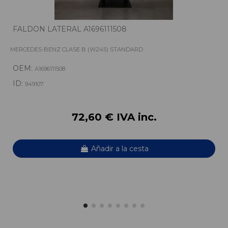
FALDON LATERAL A1696111508
MERCEDES-BENZ CLASE B (W245) STANDARD
OEM:
A1696111508
ID:
949107
72,60 € IVA inc.
Añadir a la cesta