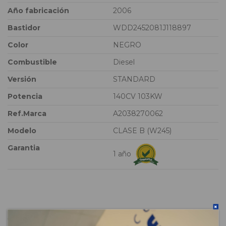
Año fabricación
2006
Bastidor
WDD2452081J118897
Color
NEGRO
Combustible
Diesel
Versión
STANDARD
Potencia
140CV 103KW
Ref.Marca
A2038270062
Modelo
CLASE B (W245)
Garantia
1 año
Vehículo de origen