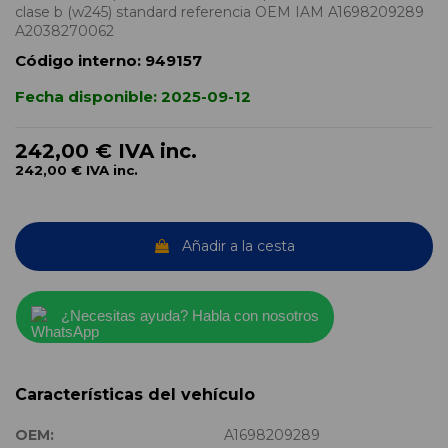
clase b (w245) standard referencia OEM IAM A1698209289
A2038270062
Código interno:
949157
Fecha disponible:
2025-09-12
242,00 €
IVA inc.
242,00 €
IVA inc.
Añadir a la cesta
¿Necesitas ayuda? Habla con nosotros
Características del vehículo
OEM:
A1698209289