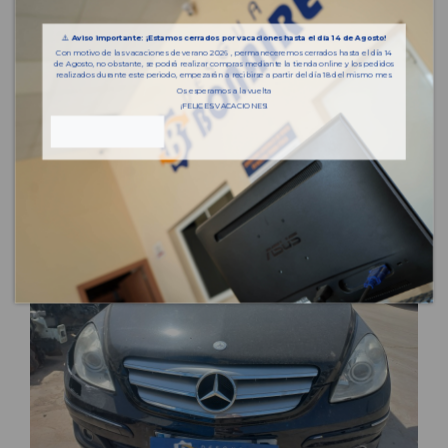
⚠️
Aviso importante: ¡Estamos cerrados por vacaciones hasta el día 14 de Agosto!
Con motivo de las vacaciones de verano 2026 , permaneceremos cerrados hasta el día 14
de Agosto, no obstante, se podrá realizar compras mediante la tienda online y los pedidos
realizados durante este periodo, empezarán a recibirse a partir del día 18 del mismo mes.
Os esperamos a la vuelta
¡FELICES VACACIONES!