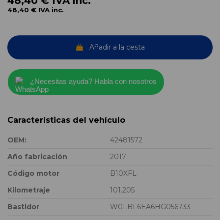
48,40 €
IVA inc.
48,40 €
IVA inc.
Añadir a la cesta
¿Necesitas ayuda? Habla con nosotros
Características del vehículo
OEM:
42481572
Año fabricación
2017
Código motor
B10XFL
Kilometraje
101.205
Bastidor
W0LBF6EA6HG056733