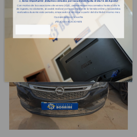
⚠️
Aviso importante: ¡Estamos cerrados por vacaciones hasta el día 14 de Agosto!
Con motivo de las vacaciones de verano 2026 , permaneceremos cerrados hasta el día 14
de Agosto, no obstante, se podrá realizar compras mediante la tienda online y los pedidos
realizados durante este periodo, empezarán a recibirse a partir del día 18 del mismo mes.
Os esperamos a la vuelta
¡FELICES VACACIONES!