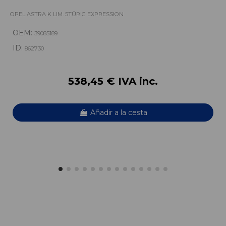
OPEL ASTRA K LIM. 5TÜRIG EXPRESSION
OEM:
39085189
ID:
862730
538,45 € IVA inc.
Añadir a la cesta