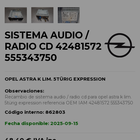
SISTEMA AUDIO /
RADIO CD 42481572
555343750
OPEL ASTRA K LIM. 5TÜRIG EXPRESSION
Observaciones:
Recambio de sistema audio / radio cd para opel astra k lim.
5türig expression referencia OEM IAM 42481572 555343750
Código interno:
862803
Fecha disponible:
2025-09-15