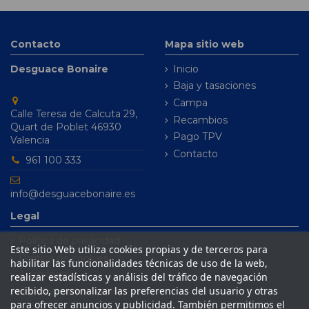
Contacto
Mapa sitio web
Desguace Bonaire
Inicio
Baja y tasaciones
Campa
Calle Teresa de Calcuta 29,
Recambios
Quart de Poblet 46930
Pago TPV
Valencia
Contacto
961 100 333
info@desguacebonaire.es
Legal
Política de privacidad
Este sitio Web utiliza cookies propias y de terceros para
Política de cookies
habilitar las funcionalidades técnicas de uso de la web,
Aviso legal
realizar estadísticas y análisis del tráfico de navegación
recibido, personalizar las preferencias del usuario y otras
Condiciones de venta
para ofrecer anuncios y publicidad. También permitimos el