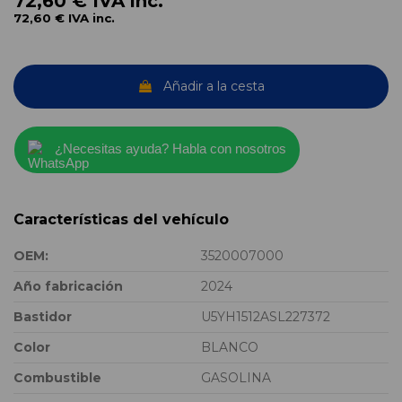
72,60 €
IVA inc.
72,60 €
IVA inc.
Añadir a la cesta
¿Necesitas ayuda? Habla con nosotros
Características del vehículo
OEM:
3520007000
Año fabricación
2024
Bastidor
U5YH1512ASL227372
Color
BLANCO
Combustible
GASOLINA