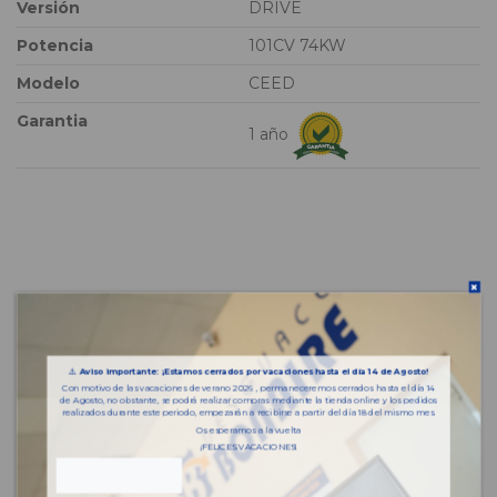
Versión
DRIVE
Potencia
101CV 74KW
Modelo
CEED
Garantia
1 año
⚠️
Aviso importante: ¡Estamos cerrados por vacaciones hasta el día 14 de Agosto!
Con motivo de las vacaciones de verano 2026 , permaneceremos cerrados hasta el día 14
de Agosto, no obstante, se podrá realizar compras mediante la tienda online y los pedidos
realizados durante este periodo, empezarán a recibirse a partir del día 18 del mismo mes.
Os esperamos a la vuelta
¡FELICES VACACIONES!