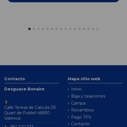
Contacto
Mapa sitio web
Desguace Bonaire
Inicio
Baja y tasaciones
Campa
Calle Teresa de Calcuta 29,
Recambios
Quart de Poblet 46930
Pago TPV
Valencia
Contacto
961 100 333