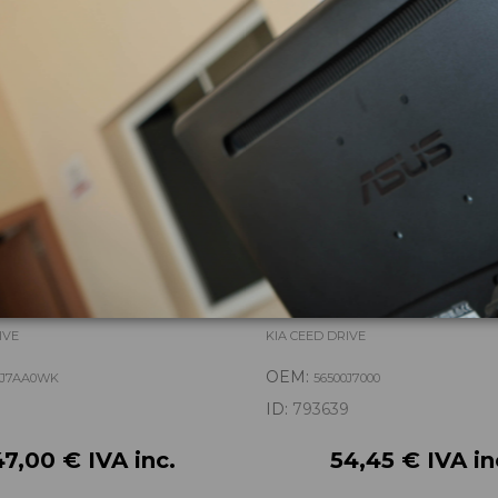
AG 84710J7AA0WK
CREMALLERA DIRECCION
00 80100J7100
56500J7000
IVE
KIA CEED DRIVE
OEM:
0J7AA0WK
56500J7000
ID:
793639
7,00 € IVA inc.
54,45 € IVA in