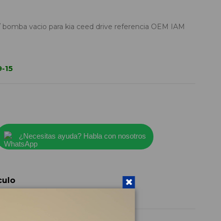
 bomba vacio para kia ceed drive referencia OEM IAM
-15
¿Necesitas ayuda? Habla con nosotros
culo
2881007070
2024