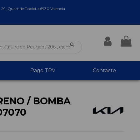
a 29, Quart de Poblet 46930 Valencia
Pago TPV
Contacto
RENO / BOMBA
07070