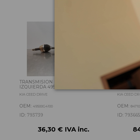
TRANSMISION DELANTERA
KIT AIRB
IZQUIERDA 49500G4100
80300J70
KIA CEED DRIVE
KIA CEED DR
OEM:
OEM:
49500G4100
8471
ID:
793739
ID:
793665
36,30 € IVA inc.
84