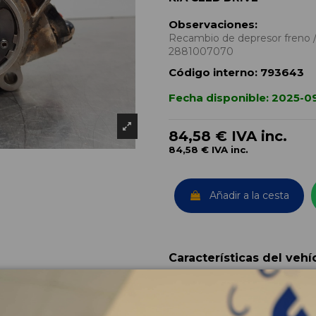
Observaciones:
Recambio de depresor freno /
2881007070
Código interno:
793643
Fecha disponible:
2025-09
84,58 €
IVA inc.
84,58 €
IVA inc.
Añadir a la cesta
Características del vehí
OEM:
Año fabricación