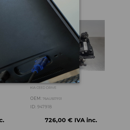
CULATA 76AU507F01
ALE
6632
KIA CEED DRIVE
KIA 
OEM:
OE
76AU507F01
ID:
947918
ID:
c.
726,00 € IVA inc.