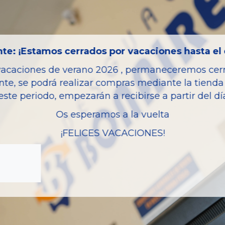
Bastidor
Color
Combustible
te: ¡Estamos cerrados por vacaciones hasta el 
Versión
vacaciones de verano 2026 , permaneceremos cerra
Potencia
nte, se podrá realizar compras mediante la tienda 
este periodo, empezarán a recibirse a partir del d
Modelo
Os esperamos a la vuelta
Garantia
¡FELICES VACACIONES!
zas almacenadas del vehí