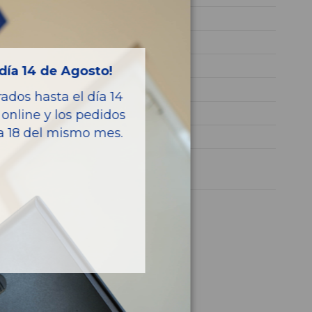
U5YH1512ASL227372
BLANCO
GASOLINA
día 14 de Agosto!
DRIVE
dos hasta el día 14
101CV 74KW
online y los pedidos
ía 18 del mismo mes.
CEED
1 año
culo