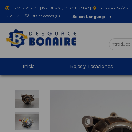
L a V: 8:30 a 14h | 15 a 18h - S. y D.: CERRADO |
Envíos en 24 / 48 H 
EUR €
Lista de deseos (
0
)
Select Language
▼
Inicio
Bajas y Tasaciones