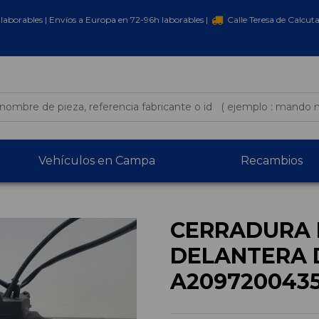
laborables | Envíos a Europa en 72-96h laborables |
Calle Teresa de Calcut
Vehículos en Campa
Recambios
CERRADURA 
DELANTERA 
A209720043