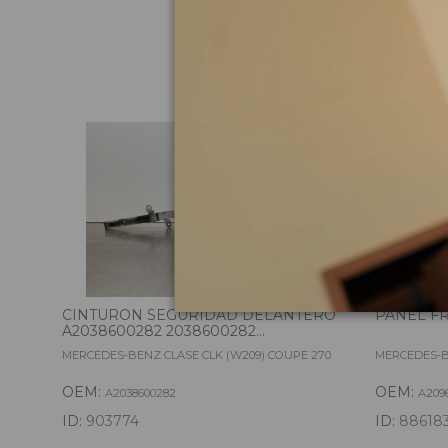
Pie
CINTURON SEGURIDAD DELANTERO
PANEL FR
A2038600282 2038600282...
MERCEDES-BENZ CLASE CLK (W209) COUPE 270
MERCEDES-B
OEM:
OEM:
A2038600282
A209
ID:
903774
ID:
88618