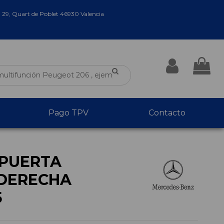
a 29, Quart de Poblet 46930 Valencia
Pago TPV
Contacto
PUERTA
DERECHA
5