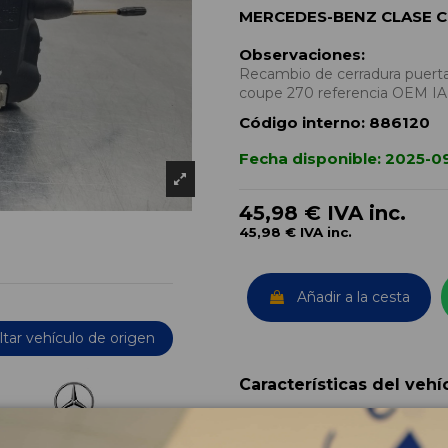
MERCEDES-BENZ CLASE C
Observaciones:
Recambio de cerradura puerta
coupe 270 referencia OEM 
Código interno:
886120
Fecha disponible:
2025-0
45,98 €
IVA inc.
45,98 €
IVA inc.
Añadir a la cesta
tar vehículo de origen
Características del vehí
OEM: