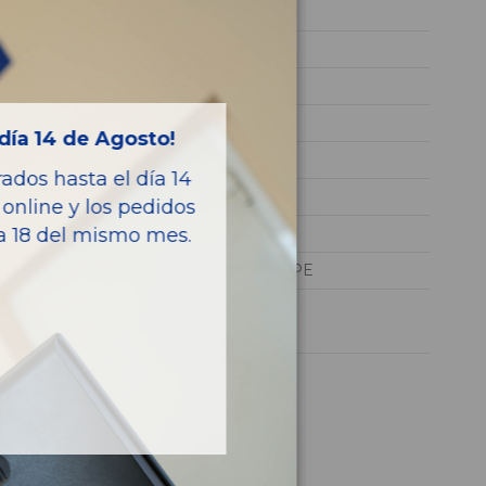
2004
612967
WDB2093161F120920
GRIS
día 14 de Agosto!
Diesel
dos hasta el día 14
270
online y los pedidos
170CV 125KW
ía 18 del mismo mes.
CLASE CLK (W209) COUPE
1 año