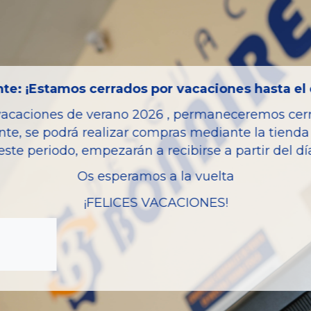
Año fabricación
Código motor
Bastidor
Color
te: ¡Estamos cerrados por vacaciones hasta el 
Combustible
vacaciones de verano 2026 , permaneceremos cerra
Versión
nte, se podrá realizar compras mediante la tienda 
Potencia
este periodo, empezarán a recibirse a partir del d
Modelo
Os esperamos a la vuelta
Garantia
¡FELICES VACACIONES!