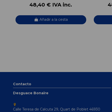
48,40 € IVA inc.
4
Añadir a la cesta
Contacto
Desguace Bonaire
Calle Teresa de Calcuta 29, Quart de Poblet 46930