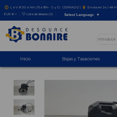
L a V: 8:30 a 14h | 15 a 18h - S. y D.: CERRADO |
Envíos en 24 / 48 H 
EUR €
Lista de deseos (
0
)
Select Language
▼
Inicio
Bajas y Tasaciones