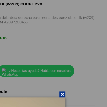
LK (W209) COUPE 270
 delantera derecha para mercedes-benz clase clk (w209)
IAM A2097200435
9-16
¿Necesitas ayuda? Habla con nosotros
culo
A2097200435