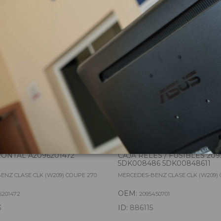
zas almacenadas del vehí
ONTAL A2096201472
CAJA RELES / FUSIBLES 209
5DK008486 5DK00848611
ENZ CLASE CLK (W209) COUPE 270
MERCEDES-BENZ CLASE CLK (W209) 
OEM:
6201472
2095450701
3
ID:
886115