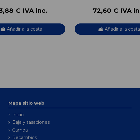
3,88 € IVA inc.
72,60 € IVA in
Añadir a la cesta
Añadir a la cesta
Mapa sitio web
Inicio
Baja y tasaciones
Campa
Recambios