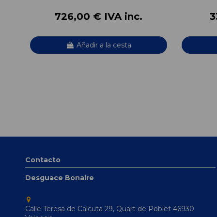
726,00 € IVA inc.
3
Añadir a la cesta
Contacto
Desguace Bonaire
Calle Teresa de Calcuta 29, Quart de Poblet 46930