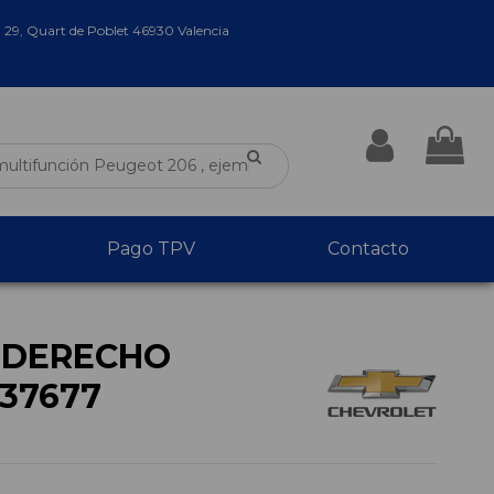
a 29, Quart de Poblet 46930 Valencia
Pago TPV
Contacto
 DERECHO
537677