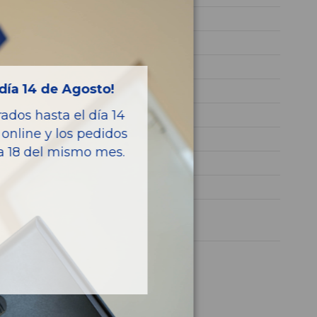
Z20D1
KL1JA69Y9DK161984
NEGRO
día 14 de Agosto!
Diesel
dos hasta el día 14
LT
online y los pedidos
163CV 120KW
ía 18 del mismo mes.
94537677
CRUZE
1 año