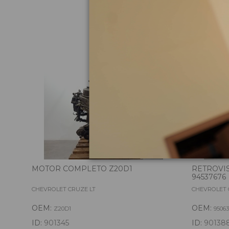
Pie
MOTOR COMPLETO Z20D1
RETROVIS
94537676
CHEVROLET CRUZE LT
CHEVROLET 
OEM:
OEM:
Z20D1
95063
ID:
901345
ID:
90138