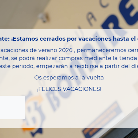
Código motor
Bastidor
Color
te: ¡Estamos cerrados por vacaciones hasta el 
Combustible
vacaciones de verano 2026 , permaneceremos cerra
Versión
nte, se podrá realizar compras mediante la tienda 
Potencia
este periodo, empezarán a recibirse a partir del d
Ref.Marca
Os esperamos a la vuelta
Modelo
¡FELICES VACACIONES!
Garantia