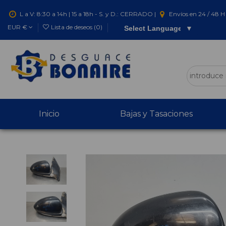
L a V: 8:30 a 14h | 15 a 18h - S. y D.: CERRADO |
Envíos en 24 / 48 H 
EUR €
Lista de deseos (
0
)
Select Language
▼
Inicio
Bajas y Tasaciones