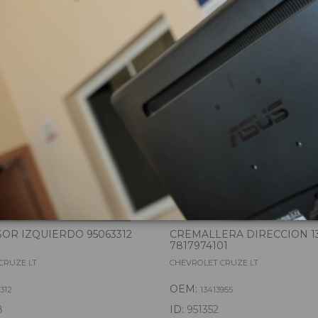
zas almacenadas del vehí
OR IZQUIERDO 95063312
CREMALLERA DIRECCION 13
7817974101
CRUZE LT
CHEVROLET CRUZE LT
OEM:
312
13413955
8
ID:
951352