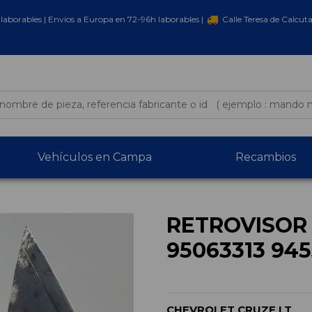
laborables | Envíos a Europa en 72-96h laborables |
Calle Teresa de Calcut
Vehículos en Campa
Recambios
RETROVISOR
95063313 94
CHEVROLET CRUZE LT