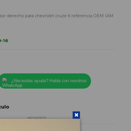
sor derecho para chevrolet cruze lt referencia OEM IAM
9-16
¿Necesitas ayuda? Habla con nosotros
culo
95063313
2013