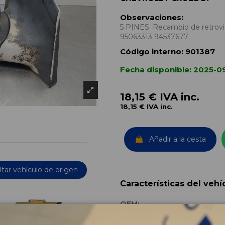
Observaciones:
5 PINES. Recambio de retrovi
95063313 94537677
Código interno:
901387
Fecha disponible:
2025-0
18,15 €
IVA inc.
18,15 €
IVA inc.
Añadir a la cesta
tar vehículo de origen
Características del vehí
OEM:
Año fabricación