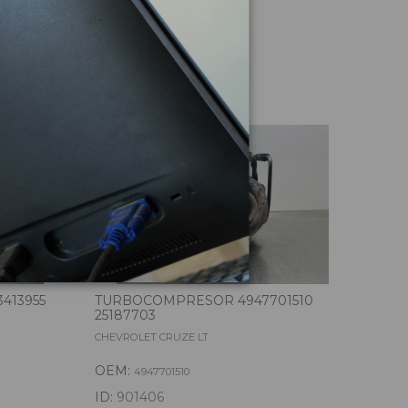
culo
413955
TURBOCOMPRESOR 4947701510
25187703
CHEVROLET CRUZE LT
OEM:
4947701510
ID:
901406