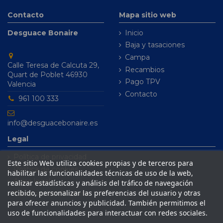
Contacto
Mapa sitio web
Desguace Bonaire
Inicio
Baja y tasaciones
Campa
Calle Teresa de Calcuta 29,
Recambios
Quart de Poblet 46930
Pago TPV
Valencia
Contacto
961 100 333
info@desguacebonaire.es
Legal
Política de privacidad
Este sitio Web utiliza cookies propias y de terceros para
Política de cookies
habilitar las funcionalidades técnicas de uso de la web,
Aviso legal
realizar estadísticas y análisis del tráfico de navegación
recibido, personalizar las preferencias del usuario y otras
Condiciones de venta
para ofrecer anuncios y publicidad. También permitimos el
uso de funcionalidades para interactuar con redes sociales.