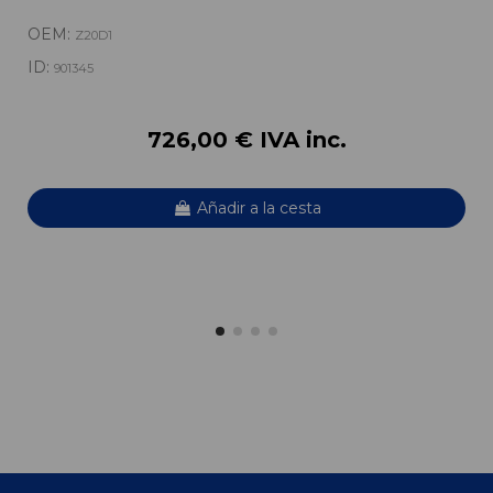
OEM:
Z20D1
ID:
901345
726,00 € IVA inc.
Añadir a la cesta