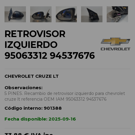
RETROVISOR
IZQUIERDO
95063312 94537676
CHEVROLET CRUZE LT
Observaciones:
5 PINES. Recambio de retrovisor izquierdo para chevrolet
cruze lt referencia OEM IAM 95063312 94537676
Código interno:
901388
Fecha disponible:
2025-09-16