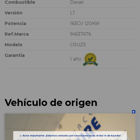
Combustible
Diesel
Versión
LT
Potencia
163CV 120KW
Ref.Marca
94537676
Modelo
CRUZE
Garantia
1 año
Vehículo de origen
⚠️
Aviso importante: ¡Estamos cerrados por vacaciones hasta el día 14 de Agosto!