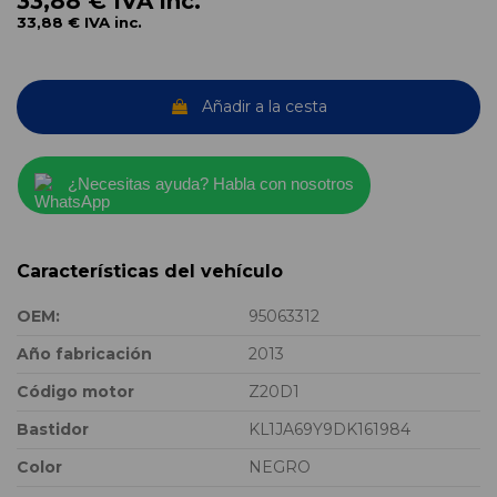
33,88 €
IVA inc.
33,88 €
IVA inc.
Añadir a la cesta
¿Necesitas ayuda? Habla con nosotros
Características del vehículo
OEM:
95063312
Año fabricación
2013
Código motor
Z20D1
Bastidor
KL1JA69Y9DK161984
Color
NEGRO