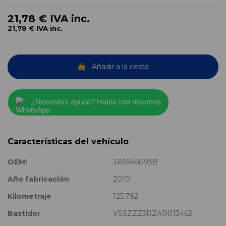
21,78 €
IVA inc.
21,78 €
IVA inc.
Añadir a la cesta
¿Necesitas ayuda? Habla con nosotros
Características del vehículo
OEM:
3R5945093B
Año fabricación
2010
Kilometraje
125.792
Bastidor
VSSZZZ3RZAR013462