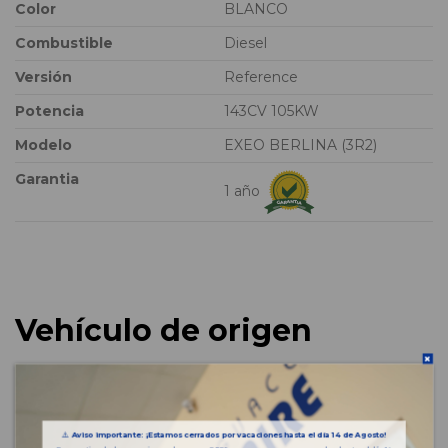
Color
BLANCO
Combustible
Diesel
Versión
Reference
Potencia
143CV 105KW
Modelo
EXEO BERLINA (3R2)
Garantia
1 año
Vehículo de origen
⚠️
Aviso importante: ¡Estamos cerrados por vacaciones hasta el día 14 de Agosto!