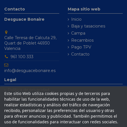
Contacto
Mapa sitio web
Desguace Bonaire
Inicio
Baja y tasaciones
Campa
Calle Teresa de Calcuta 29,
Recambios
Quart de Poblet 46930
Pago TPV
Valencia
Contacto
961 100 333
info@desguacebonaire.es
Legal
Política de privacidad
Este sitio Web utiliza cookies propias y de terceros para
Política de cookies
habilitar las funcionalidades técnicas de uso de la web,
Aviso legal
realizar estadísticas y análisis del tráfico de navegación
recibido, personalizar las preferencias del usuario y otras
Condiciones de venta
para ofrecer anuncios y publicidad. También permitimos el
uso de funcionalidades para interactuar con redes sociales.