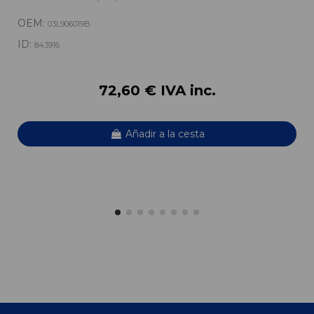
OEM:
03L906019B
ID:
843916
72,60 € IVA inc.
Añadir a la cesta