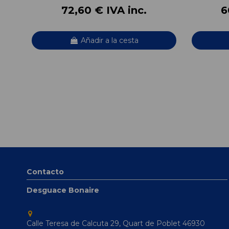
72,60 € IVA inc.
6
Añadir a la cesta
Contacto
Desguace Bonaire
Calle Teresa de Calcuta 29, Quart de Poblet 46930