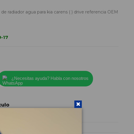
 radiador agua para kia carens ( ) drive referencia OEM
-17
¿Necesitas ayuda? Habla con nosotros
culo
S6RAD1218
2017