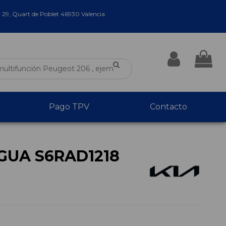
a 29, Quart de Poblet 46930 Valencia
Pago TPV
Contacto
GUA S6RAD1218