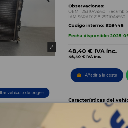
Observaciones:
OEM : 25310A4560. Recambio de
IAM S6RAD1218 25310A4560
Código interno:
928448
Fecha disponible:
2025-09
48,40 €
IVA inc.
48,40 €
IVA inc.
Añadir a la cesta
tar vehículo de origen
Características del vehí
OEM:
Año fabricación