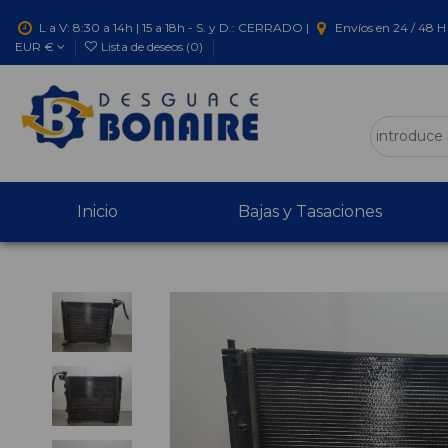
L a V: 8:30 a 14h | 15 a 18h - S. y D.: CERRADO |
Envíos en 24 / 48 H 
EUR €
Lista de deseos (
0
)
Inicio
Bajas y Tasaciones