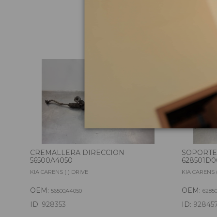
Pie
CREMALLERA DIRECCION
SOPORTE
56500A4050
628501D0
KIA CARENS ( ) DRIVE
KIA CARENS (
OEM:
OEM:
56500A4050
6285
ID:
928353
ID:
92845