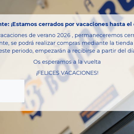
Código motor
Bastidor
te: ¡Estamos cerrados por vacaciones hasta el 
Color
Combustible
vacaciones de verano 2026 , permaneceremos cerra
nte, se podrá realizar compras mediante la tienda 
Versión
este periodo, empezarán a recibirse a partir del d
Potencia
Os esperamos a la vuelta
Ref.Marca
¡FELICES VACACIONES!
Modelo
Garantia