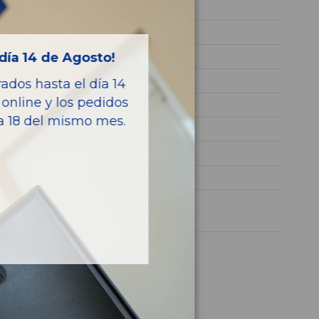
D4FD
KNAHT815AH7180523
día 14 de Agosto!
BLANCO
Diesel
dos hasta el día 14
online y los pedidos
DRIVE
ía 18 del mismo mes.
116CV 85KW
25310A4560
CARENS ( )
1 año