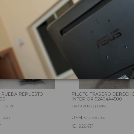
zas almacenadas del vehí
 RUEDA REPUESTO
PILOTO TRASERO DERECH
00
INTERIOR 92404A4500
 ) DRIVE
KIA CARENS ( ) DRIVE
OEM:
01D000
92404A4500
7
ID:
928431