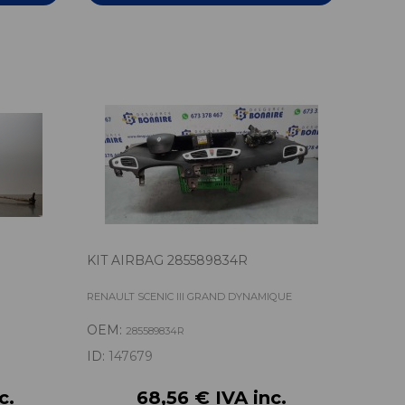
KIT AIRBAG 285589834R
RENAULT SCENIC III GRAND DYNAMIQUE
OEM:
285589834R
ID:
147679
c.
68,56 € IVA inc.