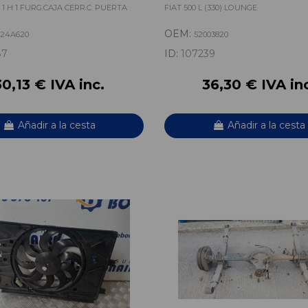
1 H 1 FURG.CAJA CERR.C. PUERTA
FIAT 500 L (330) LOUNGE
OEM:
024A620
52003820
87
ID:
107239
30,13 € IVA inc.
36,30 € IVA in
Añadir a la cesta
Añadir a la cesta