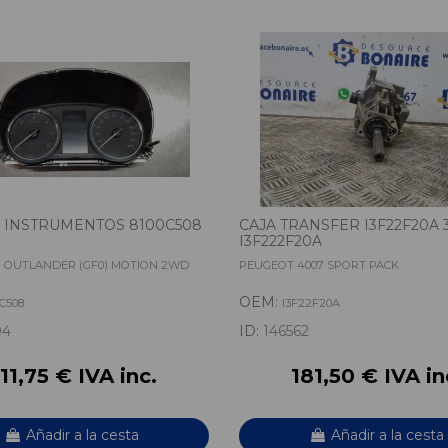
 INSTRUMENTOS 8100C508
CAJA TRANSFER I3F22F20A 
I3F222F20A
I OUTLANDER (GF0) MOTION 2WD
PEUGEOT 4007 SPORT PACK
OEM:
0C508
I3F22F20A
04
ID:
146562
11,75 € IVA inc.
181,50 € IVA in
Añadir a la cesta
Añadir a la cesta