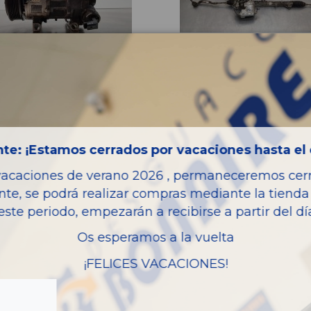
SOR AIRE
CREMALLERA DIRECCION
CIONADO 9834730080
1646346580
480
4 GRAND PICASSO FEEL
CITROËN C4 GRAND PICASSO FEEL
OEM:
4730080
1646346580
2
ID:
650924
te: ¡Estamos cerrados por vacaciones hasta el 
8,40 € IVA inc.
240,79 € IVA in
vacaciones de verano 2026 , permaneceremos cerra
nte, se podrá realizar compras mediante la tienda 
este periodo, empezarán a recibirse a partir del d
Añadir a la cesta
Añadir a la cesta
Os esperamos a la vuelta
¡FELICES VACACIONES!