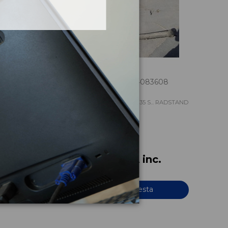
4
BALLESTA TRASERA 504083608
.. RADSTAND
IVECO DAILY PR EINZELKABINE 35 S... RADSTAND
3000
OEM:
504083608
ID:
635007
c.
54,45 € IVA inc.
Añadir a la cesta