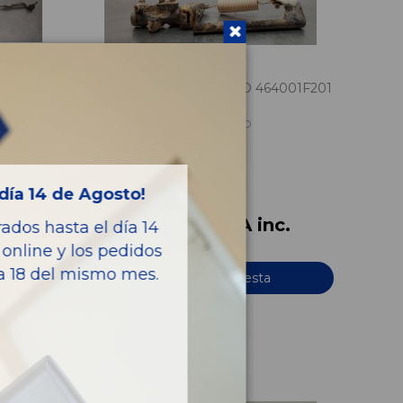
REPARTIDOR DE FRENO 464001F201
NISSAN TERRANO (WD21) 2.7 TD
OEM:
464001F201
ID:
634989
día 14 de Agosto!
c.
108,90 € IVA inc.
dos hasta el día 14
online y los pedidos
ía 18 del mismo mes.
Añadir a la cesta