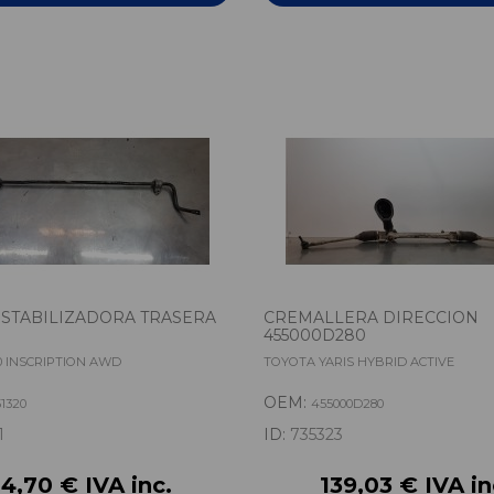
STABILIZADORA TRASERA
CREMALLERA DIRECCION
455000D280
0 INSCRIPTION AWD
TOYOTA YARIS HYBRID ACTIVE
OEM:
51320
455000D280
1
ID:
735323
4,70 € IVA inc.
139,03 € IVA in