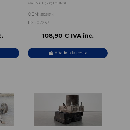
FIAT 500 L (330) LOUNGE
OEM:
55261314
ID:
107267
c.
108,90 € IVA inc.
Añadir a la cesta