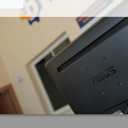
ESTABILIZADORA
ENFRIADOR EGR 580136534
RA 31406930
0 INSCRIPTION AWD
IVECO DAILY PR EINZELKABINE 35 S.
3000
OEM:
06930
5801365344
0
ID:
635005
2,60 € IVA inc.
72,60 € IVA in
Añadir a la cesta
Añadir a la cesta