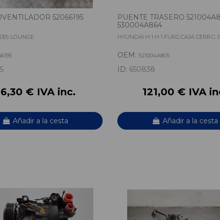
VENTILADOR 52066195
PUENTE TRASERO 521004A
530004A864
(330) LOUNGE
HYUNDAI H 1 H 1 FURG.CAJA CERR.C.
OEM:
66195
521004A805
5
ID:
650838
6,30 € IVA inc.
121,00 € IVA in
Añadir a la cesta
Añadir a la cesta