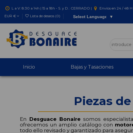
L a V: 8:30 a 14h | 15 a 18h - S. y D.: CERRADO |
Envíos en 24 / 48 H 
EUR €
Lista de deseos (
0
)
Select Language
▼
Inicio
Bajas y Tasaciones
Piezas de
En
Desguace Bonaire
somos especialist
ofrecemos un amplio catálogo con
motor
todo ello revisado y garantizado para asegur