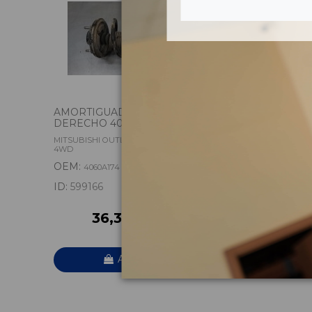
AMORTIGUADOR DELANTERO
BARRA 
DERECHO 4060A174
DELANTE
MITSUBISHI OUTLANDER (CW0) CHALLENGE
VOLVO XC6
4WD
OEM:
OEM:
4060A174
314
ID:
599166
ID:
55992
36,30 € IVA inc.
7
Añadir a la cesta