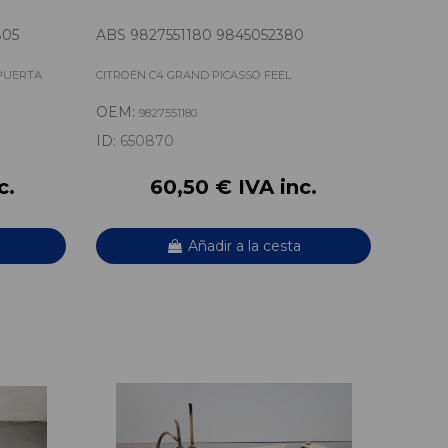
805
ABS 9827551180 9845052380
 PUERTA
CITROËN C4 GRAND PICASSO FEEL
OEM:
9827551180
ID:
650870
c.
60,50 € IVA inc.
Añadir a la cesta