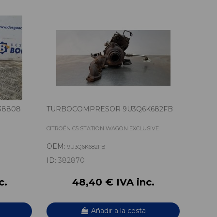
38808
TURBOCOMPRESOR 9U3Q6K682FB
CITROËN C5 STATION WAGON EXCLUSIVE
OEM:
9U3Q6K682FB
ID:
382870
c.
48,40 € IVA inc.
Añadir a la cesta