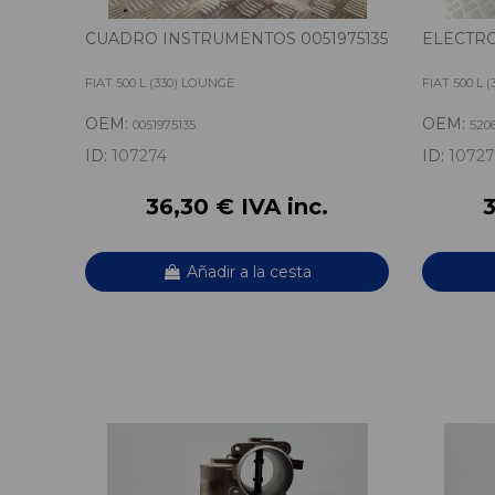
CUADRO INSTRUMENTOS 0051975135
ELECTRO
FIAT 500 L (330) LOUNGE
FIAT 500 L 
OEM:
OEM:
0051975135
520
ID:
107274
ID:
10727
36,30 € IVA inc.
3
Añadir a la cesta