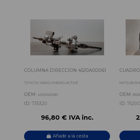
COLUMNA DIRECCION 4520A0D061
CUADRO
TOYOTA YARIS HYBRID ACTIVE
MITSUBISH
OEM:
OEM:
4520A0D061
810
ID:
735320
ID:
7520
96,80 € IVA inc.
2
Añadir a la cesta