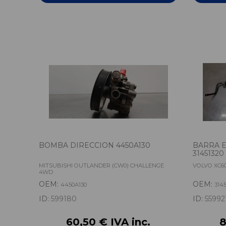
BOMBA DIRECCION 4450A130
BARRA E
31451320
MITSUBISHI OUTLANDER (CW0) CHALLENGE
VOLVO XC6
4WD
OEM:
OEM:
4450A130
314
ID:
599180
ID:
55992
60,50 € IVA inc.
8