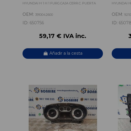
HYUNDAI H 1 H 1 FURG.CAJA CERR.C. PUERTA
HYUNDAI H 
OEM:
OEM:
3910042600
921
ID:
650756
ID:
6507
59,17 € IVA inc.
Añadir a la cesta