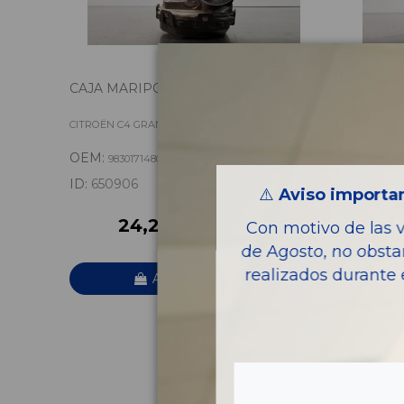
CAJA MARIPOSA 9830171480
COMPRE
ACONDI
9834730
CITROËN C4 GRAND PICASSO FEEL
CITROËN C
OEM:
OEM:
9830171480
983
ID:
650906
ID:
65092
⚠️
Aviso importan
24,20 € IVA inc.
4
Con motivo de las 
de Agosto, no obsta
realizados durante 
Añadir a la cesta