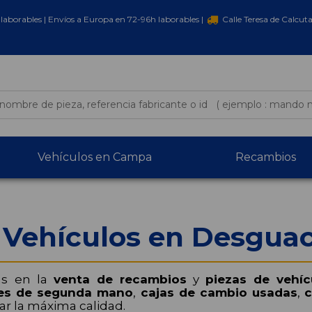
laborables | Envíos a Europa en 72-96h laborables |
Calle Teresa de Calcut
Vehículos en Campa
Recambios
 Vehículos en Desgua
as en la
venta de recambios
y
piezas de vehíc
es de segunda mano
,
cajas de cambio usadas
,
c
ar la máxima calidad.