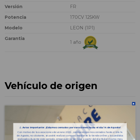
Versión
FR
Potencia
170CV 125KW
Modelo
LEON (1P1)
Garantia
1 año
Vehículo de origen
⚠️
Aviso importante: ¡Estamos cerrados por vacaciones hasta el día 14 de Agosto!
Con motivo de las vacaciones de verano 2026 , permaneceremos cerrados hasta el día 14
de Agosto, no obstante, se podrá realizar compras mediante la tienda online y los pedidos
realizados durante este periodo, empezarán a recibirse a partir del día 18 del mismo mes.