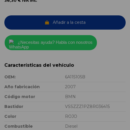
36,30 €
IVA inc.
Añadir a la cesta
¿Necesitas ayuda? Habla con nosotros
Características del vehículo
OEM:
6A115105B
Año fabricación
2007
Código motor
BMN
Bastidor
VSSZZZ1PZ8R036415
Color
ROJO
Combustible
Diesel