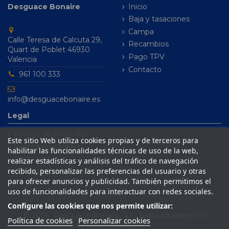
Desguace Bonaire
Inicio
Baja y tasaciones
Campa
Calle Teresa de Calcuta 29,
Recambios
Quart de Poblet 46930
Pago TPV
Valencia
Contacto
961 100 333
info@desguacebonaire.es
Legal
Política de privacidad
Este sitio Web utiliza cookies propias y de terceros para
Política de cookies
habilitar las funcionalidades técnicas de uso de la web,
Aviso legal
realizar estadísticas y análisis del tráfico de navegación
recibido, personalizar las preferencias del usuario y otras
Condiciones de venta
para ofrecer anuncios y publicidad. También permitimos el
uso de funcionalidades para interactuar con redes sociales.
Configure las cookies que nos permite utilizar:
© 2024 Desguace Bonaire, S.L. Todos los derechos
Política de cookies
Personalizar cookies
reservados | Desarrollado por
Seintosoft