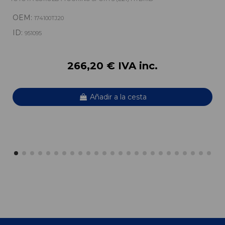
OEM:
174100TJ20
ID:
951095
266,20 € IVA inc.
Añadir a la cesta