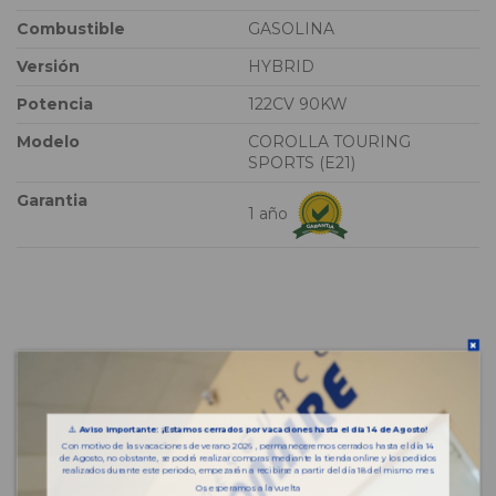
Combustible
GASOLINA
Versión
HYBRID
Potencia
122CV 90KW
Modelo
COROLLA TOURING
SPORTS (E21)
Garantia
1 año
Vehículo de origen
⚠️
Aviso importante: ¡Estamos cerrados por vacaciones hasta el día 14 de Agosto!
Con motivo de las vacaciones de verano 2026 , permaneceremos cerrados hasta el día 14
de Agosto, no obstante, se podrá realizar compras mediante la tienda online y los pedidos
realizados durante este periodo, empezarán a recibirse a partir del día 18 del mismo mes.
Os esperamos a la vuelta