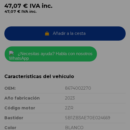
47,07 €
IVA inc.
47,07 €
IVA inc.
Añadir a la cesta
¿Necesitas ayuda? Habla con nosotros
Características del vehículo
OEM:
8674002270
Año fabricación
2023
Código motor
2ZR
Bastidor
SB1ZB3AE70E024669
Color
BLANCO