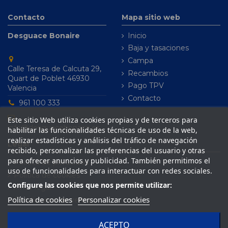
Contacto
Mapa sitio web
Desguace Bonaire
Inicio
Baja y tasaciones
Campa
Calle Teresa de Calcuta 29,
Recambios
Quart de Poblet 46930
Pago TPV
Valencia
Contacto
961 100 333
Este sitio Web utiliza cookies propias y de terceros para
info@desguacebonaire.es
habilitar las funcionalidades técnicas de uso de la web,
realizar estadísticas y análisis del tráfico de navegación
Legal
recibido, personalizar las preferencias del usuario y otras
para ofrecer anuncios y publicidad. También permitimos el
Política de privacidad
uso de funcionalidades para interactuar con redes sociales.
Política de cookies
Configure las cookies que nos permite utilizar:
Aviso legal
Política de cookies
Personalizar cookies
Condiciones de venta
ACEPTO