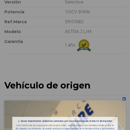
Versión
Selective
Potencia
110CV 81KW
Ref.Marca
39101582
Modelo
ASTRA J LIM.
Garantia
1 año
Vehículo de origen
⚠️
Aviso importante: ¡Estamos cerrados por vacaciones hasta el día 14 de Agosto!
Con motivo de las vacaciones de verano 2026 , permaneceremos cerrados hasta el día 14
de Agosto, no obstante, se podrá realizar compras mediante la tienda online y los pedidos