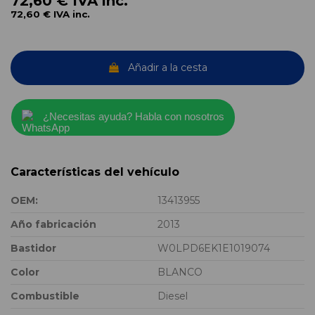
72,60 €
IVA inc.
72,60 €
IVA inc.
Añadir a la cesta
¿Necesitas ayuda? Habla con nosotros
Características del vehículo
OEM:
13413955
Año fabricación
2013
Bastidor
W0LPD6EK1E1019074
Color
BLANCO
Combustible
Diesel