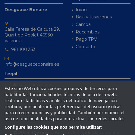
Desguace Bonaire
Inicio
Baja y tasaciones
Campa
Calle Teresa de Calcuta 29,
Recambios
Quart de Poblet 46930
Pago TPV
Valencia
Contacto
961 100 333
info@desguacebonaire.es
Legal
Política de privacidad
Este sitio Web utiliza cookies propias y de terceros para
Política de cookies
habilitar las funcionalidades técnicas de uso de la web,
Aviso legal
realizar estadísticas y análisis del tráfico de navegación
recibido, personalizar las preferencias del usuario y otras
Condiciones de venta
para ofrecer anuncios y publicidad. También permitimos el
uso de funcionalidades para interactuar con redes sociales.
Configure las cookies que nos permite utilizar:
© 2024 Desguace Bonaire, S.L. Todos los derechos