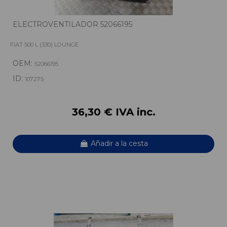
ELECTROVENTILADOR 52066195
FIAT 500 L (330) LOUNGE
OEM:
52066195
ID:
107275
36,30 € IVA inc.
Añadir a la cesta