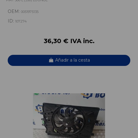
FIAT 500 L (330) LOUNGE
OEM:
0051975135
ID:
107274
36,30 € IVA inc.
Añadir a la cesta