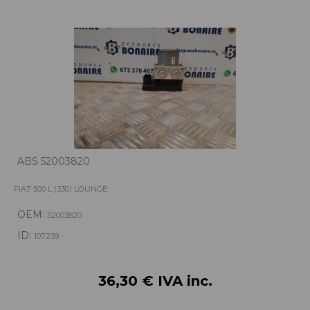
ABS 52003820
FIAT 500 L (330) LOUNGE
OEM:
52003820
ID:
107239
36,30 € IVA inc.