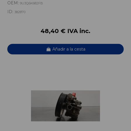
OEM:
9U3Q6K682FB
ID:
382870
48,40 € IVA inc.
Añadir a la cesta