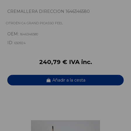
CREMALLERA DIRECCION 1646346580
CITROËN C4 GRAND PICASSO FEEL
OEM:
1646346580
ID:
650924
240,79 € IVA inc.
Añadir a la cesta