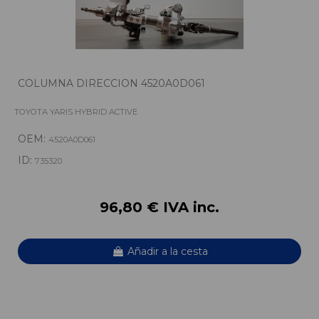
COLUMNA DIRECCION 4520A0D061
TOYOTA YARIS HYBRID ACTIVE
OEM:
4520A0D061
ID:
735320
96,80 € IVA inc.
Añadir a la cesta