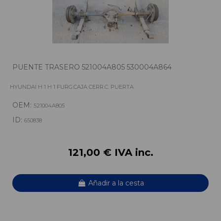
PUENTE TRASERO 521004A805 530004A864
HYUNDAI H 1 H 1 FURG.CAJA CERR.C. PUERTA
OEM:
521004A805
ID:
650838
121,00 € IVA inc.
Añadir a la cesta