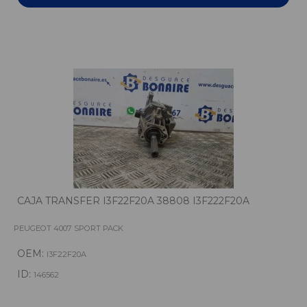
CAJA TRANSFER I3F22F20A 38808 I3F222F20A
PEUGEOT 4007 SPORT PACK
OEM:
I3F22F20A
ID:
146562