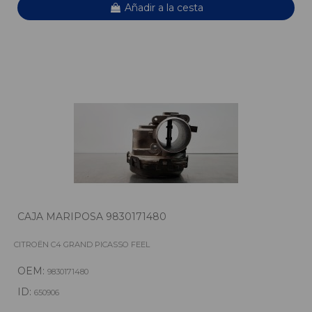
Añadir a la cesta
CAJA MARIPOSA 9830171480
CITROËN C4 GRAND PICASSO FEEL
OEM:
9830171480
ID:
650906