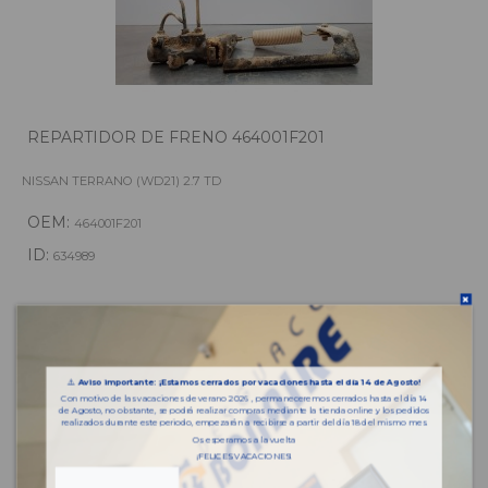
REPARTIDOR DE FRENO 464001F201
NISSAN TERRANO (WD21) 2.7 TD
OEM:
464001F201
ID:
634989
108,90 € IVA inc.
⚠️
Aviso importante: ¡Estamos cerrados por vacaciones hasta el día 14 de Agosto!
Añadir a la cesta
Con motivo de las vacaciones de verano 2026 , permaneceremos cerrados hasta el día 14
de Agosto, no obstante, se podrá realizar compras mediante la tienda online y los pedidos
realizados durante este periodo, empezarán a recibirse a partir del día 18 del mismo mes.
Os esperamos a la vuelta
¡FELICES VACACIONES!