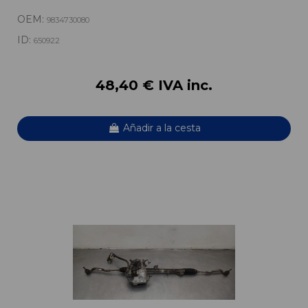
OEM:
9834730080
ID:
650922
48,40 € IVA inc.
Añadir a la cesta