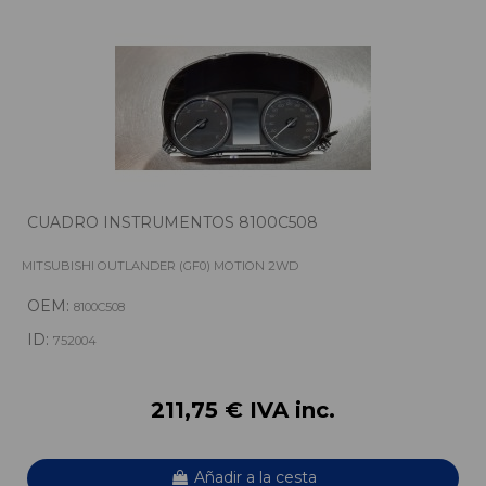
CUADRO INSTRUMENTOS 8100C508
MITSUBISHI OUTLANDER (GF0) MOTION 2WD
OEM:
8100C508
ID:
752004
211,75 € IVA inc.
Añadir a la cesta