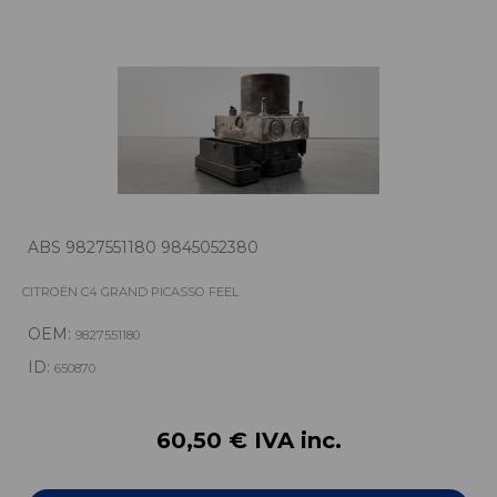
ABS 9827551180 9845052380
CITROËN C4 GRAND PICASSO FEEL
OEM:
9827551180
ID:
650870
60,50 € IVA inc.