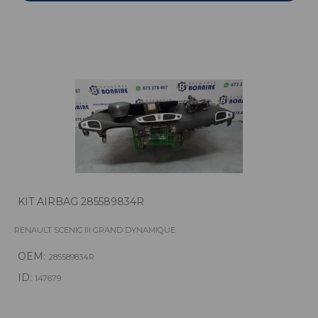
KIT AIRBAG 285589834R
RENAULT SCENIC III GRAND DYNAMIQUE
OEM:
285589834R
ID:
147679