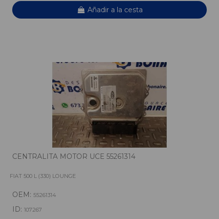
Añadir a la cesta
CENTRALITA MOTOR UCE 55261314
FIAT 500 L (330) LOUNGE
OEM:
55261314
ID:
107267