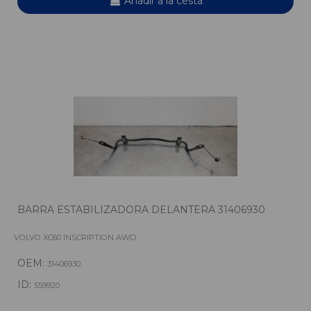
Añadir a la cesta
BARRA ESTABILIZADORA DELANTERA 31406930
VOLVO XC60 INSCRIPTION AWD
OEM:
31406930
ID:
559920