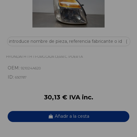
FARO DERECHO 921024A620
HYUNDAI H 1 H 1 FURG.CAJA CERR.C. PUERTA
OEM:
921024A620
ID:
650787
30,13 € IVA inc.
Añadir a la cesta