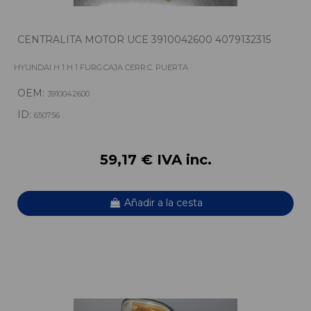
CENTRALITA MOTOR UCE 3910042600 4079132315
HYUNDAI H 1 H 1 FURG.CAJA CERR.C. PUERTA
OEM:
3910042600
ID:
650756
59,17 € IVA inc.
Añadir a la cesta