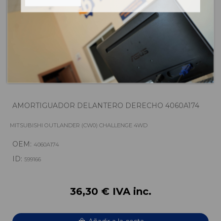
AMORTIGUADOR DELANTERO DERECHO 4060A174
MITSUBISHI OUTLANDER (CW0) CHALLENGE 4WD
OEM:
4060A174
ID:
599166
36,30 € IVA inc.