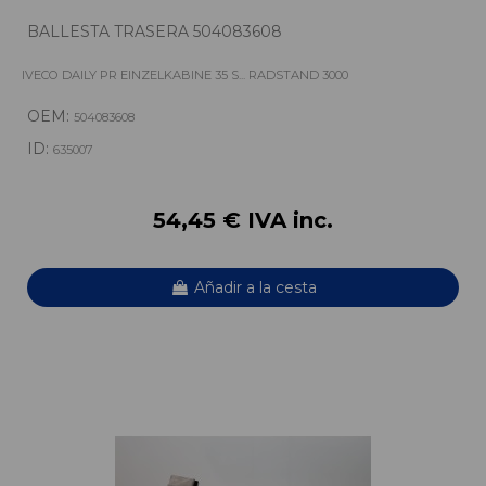
BALLESTA TRASERA 504083608
IVECO DAILY PR EINZELKABINE 35 S... RADSTAND 3000
OEM:
504083608
ID:
635007
54,45 € IVA inc.
Añadir a la cesta