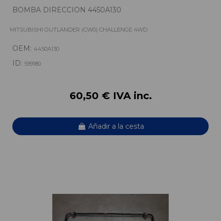
BOMBA DIRECCION 4450A130
MITSUBISHI OUTLANDER (CW0) CHALLENGE 4WD
OEM:
4450A130
ID:
599180
60,50 € IVA inc.
Añadir a la cesta