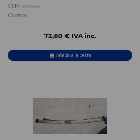
OEM:
5801365344
ID:
635005
72,60 € IVA inc.
Añadir a la cesta