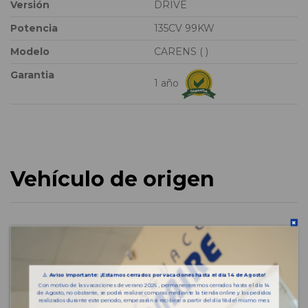
Versión
DRIVE
Potencia
135CV 99KW
Modelo
CARENS ( )
Garantia
1 año
Vehículo de origen
⚠️
Aviso importante: ¡Estamos cerrados por vacaciones hasta el día 14 de Agosto!
Con motivo de las vacaciones de verano 2026 , permaneceremos cerrados hasta el día 14
de Agosto, no obstante, se podrá realizar compras mediante la tienda online y los pedidos
realizados durante este periodo, empezarán a recibirse a partir del día 18 del mismo mes.