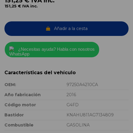
151,25 €
IVA inc.
151,25 €
IVA inc.
Añadir a la cesta
¿Necesitas ayuda? Habla con nosotros
Características del vehículo
OEM:
97250A4210CA
Año fabricación
2016
Código motor
G4FD
Bastidor
KNAHU811AG7134809
Combustible
GASOLINA