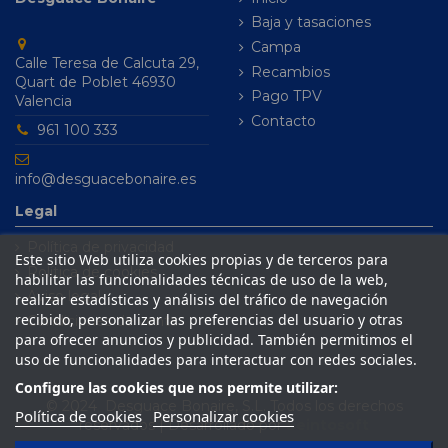
Baja y tasaciones
Campa
Calle Teresa de Calcuta 29,
Recambios
Quart de Poblet 46930
Pago TPV
Valencia
Contacto
961 100 333
info@desguacebonaire.es
Legal
Política de privacidad
Este sitio Web utiliza cookies propias y de terceros para
Política de cookies
habilitar las funcionalidades técnicas de uso de la web,
Aviso legal
realizar estadísticas y análisis del tráfico de navegación
recibido, personalizar las preferencias del usuario y otras
Condiciones de venta
para ofrecer anuncios y publicidad. También permitimos el
uso de funcionalidades para interactuar con redes sociales.
Configure las cookies que nos permite utilizar:
© 2024 Desguace Bonaire, S.L. Todos los derechos
Política de cookies
Personalizar cookies
reservados | Desarrollado por
Seintosoft