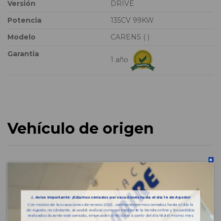
Versión
DRIVE
Potencia
135CV 99KW
Modelo
CARENS ( )
Garantia
1 año
Vehículo de origen
⚠️
Aviso importante: ¡Estamos cerrados por vacaciones hasta el día 14 de Agosto!
Con motivo de las vacaciones de verano 2026 , permaneceremos cerrados hasta el día 14
de Agosto, no obstante, se podrá realizar compras mediante la tienda online y los pedidos
realizados durante este periodo, empezarán a recibirse a partir del día 18 del mismo mes.