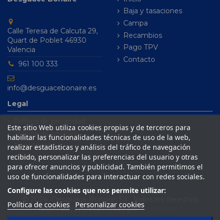
Baja y tasaciones
Campa
Calle Teresa de Calcuta 29,
Recambios
Quart de Poblet 46930
Pago TPV
Valencia
Contacto
961 100 333
info@desguacebonaire.es
Legal
Política de privacidad
Este sitio Web utiliza cookies propias y de terceros para
Política de cookies
habilitar las funcionalidades técnicas de uso de la web,
Aviso legal
realizar estadísticas y análisis del tráfico de navegación
recibido, personalizar las preferencias del usuario y otras
Condiciones de venta
para ofrecer anuncios y publicidad. También permitimos el
uso de funcionalidades para interactuar con redes sociales.
Configure las cookies que nos permite utilizar:
© 2024 Desguace Bonaire, S.L. Todos los derechos
Política de cookies
Personalizar cookies
reservados | Desarrollado por
Seintosoft