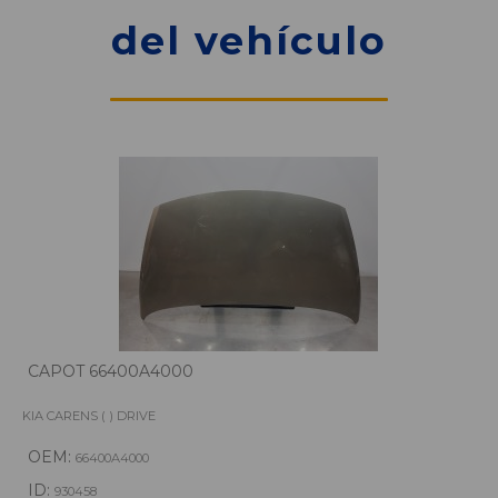
del vehículo
CAPOT 66400A4000
KIA CARENS ( ) DRIVE
OEM:
66400A4000
ID:
930458