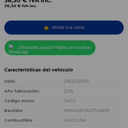
36,30 €
IVA inc.
36,30 €
IVA inc.
Añadir a la cesta
¿Necesitas ayuda? Habla con nosotros
Características del vehículo
OEM:
218303Z000
Año fabricación
2016
Código motor
G4FD
Bastidor
KNAHU811AG7134809
Combustible
GASOLINA