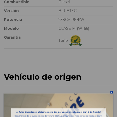
Combustible
Diesel
Versión
BLUETEC
Potencia
258CV 190KW
Modelo
CLASE M (W166)
Garantia
1 año
Vehículo de origen
⚠️
Aviso importante: ¡Estamos cerrados por vacaciones hasta el día 14 de Agosto!
Con motivo de las vacaciones de verano 2026 , permaneceremos cerrados hasta el día 14