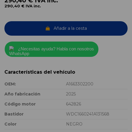
290,40 €
IVA inc.
290,40 €
IVA inc.
Añadir a la cesta
¿Necesitas ayuda? Habla con nosotros
Características del vehículo
OEM:
A1663302200
Año fabricación
2025
Código motor
642826
Bastidor
WDC1660241A131568
Color
NEGRO