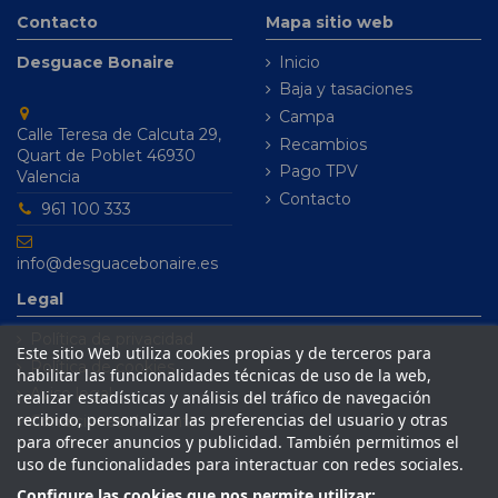
Contacto
Mapa sitio web
Desguace Bonaire
Inicio
Baja y tasaciones
Campa
Calle Teresa de Calcuta 29,
Recambios
Quart de Poblet 46930
Pago TPV
Valencia
Contacto
961 100 333
info@desguacebonaire.es
Legal
Política de privacidad
Este sitio Web utiliza cookies propias y de terceros para
Política de cookies
habilitar las funcionalidades técnicas de uso de la web,
Aviso legal
realizar estadísticas y análisis del tráfico de navegación
recibido, personalizar las preferencias del usuario y otras
Condiciones de venta
para ofrecer anuncios y publicidad. También permitimos el
uso de funcionalidades para interactuar con redes sociales.
Configure las cookies que nos permite utilizar: