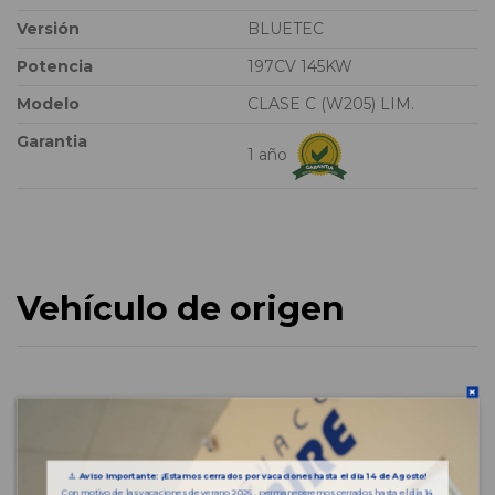
Versión
BLUETEC
Potencia
197CV 145KW
Modelo
CLASE C (W205) LIM.
Garantia
1 año
Vehículo de origen
⚠️
Aviso importante: ¡Estamos cerrados por vacaciones hasta el día 14 de Agosto!
Con motivo de las vacaciones de verano 2026 , permaneceremos cerrados hasta el día 14