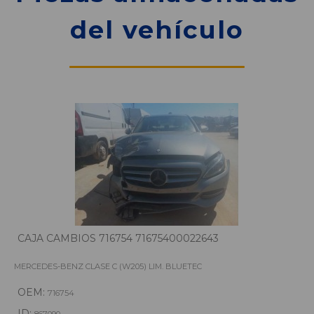
del vehículo
CAJA CAMBIOS 716754 71675400022643
MERCEDES-BENZ CLASE C (W205) LIM. BLUETEC
OEM:
716754
ID: