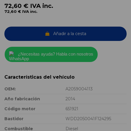
72,60 €
IVA inc.
72,60 €
IVA inc.
Añadir a la cesta
¿Necesitas ayuda? Habla con nosotros
Características del vehículo
OEM:
A2059004113
Año fabricación
2014
Código motor
651921
Bastidor
WDD2050041F124295
Combustible
Diesel