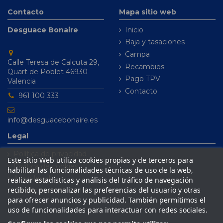
Contacto
Mapa sitio web
Desguace Bonaire
Inicio
Baja y tasaciones
Campa
Calle Teresa de Calcuta 29,
Recambios
Quart de Poblet 46930
Pago TPV
Valencia
Contacto
961 100 333
info@desguacebonaire.es
Legal
Política de privacidad
Este sitio Web utiliza cookies propias y de terceros para
Política de cookies
habilitar las funcionalidades técnicas de uso de la web,
Aviso legal
realizar estadísticas y análisis del tráfico de navegación
recibido, personalizar las preferencias del usuario y otras
Condiciones de venta
para ofrecer anuncios y publicidad. También permitimos el
uso de funcionalidades para interactuar con redes sociales.