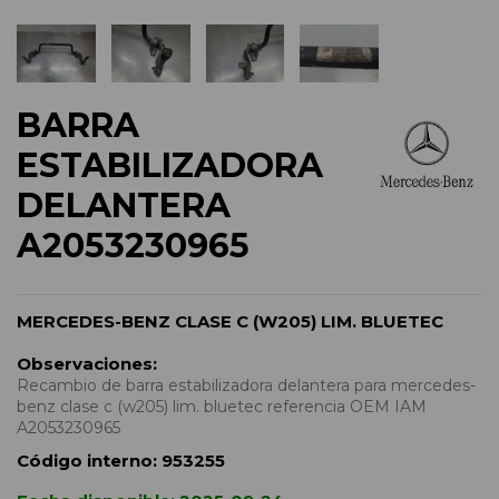
BARRA
ESTABILIZADORA
DELANTERA
A2053230965
MERCEDES-BENZ CLASE C (W205) LIM. BLUETEC
Observaciones:
Recambio de barra estabilizadora delantera para mercedes-
benz clase c (w205) lim. bluetec referencia OEM IAM
A2053230965
Código interno:
953255