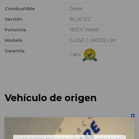
Combustible
Diesel
Versión
BLUETEC
Potencia
197CV 145KW
Modelo
CLASE C (W205) LIM.
Garantia
1 año
Vehículo de origen