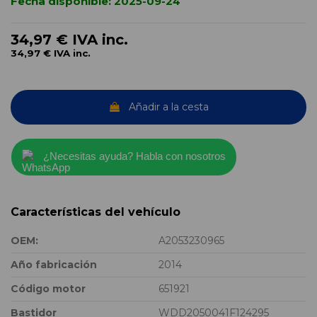
Fecha disponible:
2025-09-24
34,97 €
IVA inc.
34,97 €
IVA inc.
Añadir a la cesta
¿Necesitas ayuda? Habla con nosotros
Características del vehículo
OEM:
A2053230965
Año fabricación
2014
Código motor
651921
Bastidor
WDD2050041F124295