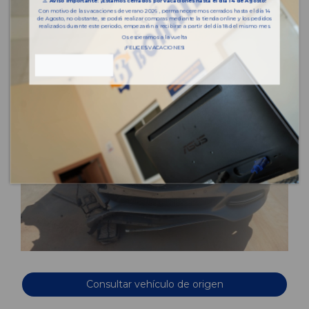
⚠️
Aviso importante: ¡Estamos cerrados por vacaciones hasta el día 14 de Agosto!
Con motivo de las vacaciones de verano 2026 , permaneceremos cerrados hasta el día 14
de Agosto, no obstante, se podrá realizar compras mediante la tienda online y los pedidos
realizados durante este periodo, empezarán a recibirse a partir del día 18 del mismo mes.
Os esperamos a la vuelta
¡FELICES VACACIONES!
Consultar vehículo de origen