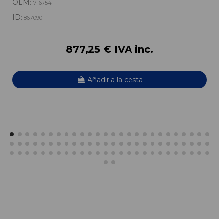
OEM:
716754
ID:
867090
877,25 € IVA inc.
Añadir a la cesta