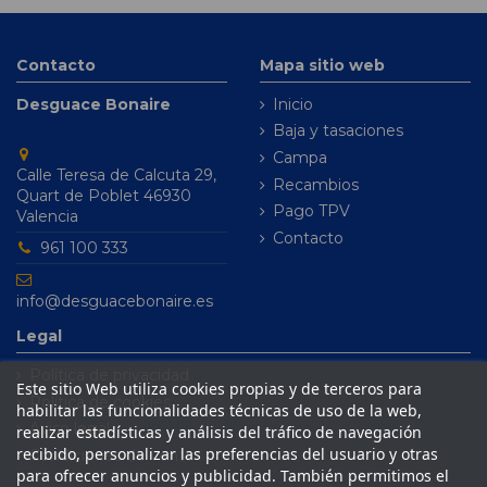
Contacto
Mapa sitio web
Desguace Bonaire
Inicio
Baja y tasaciones
Campa
Calle Teresa de Calcuta 29,
Recambios
Quart de Poblet 46930
Pago TPV
Valencia
Contacto
961 100 333
info@desguacebonaire.es
Legal
Política de privacidad
Este sitio Web utiliza cookies propias y de terceros para
Política de cookies
habilitar las funcionalidades técnicas de uso de la web,
Aviso legal
realizar estadísticas y análisis del tráfico de navegación
recibido, personalizar las preferencias del usuario y otras
Condiciones de venta
para ofrecer anuncios y publicidad. También permitimos el