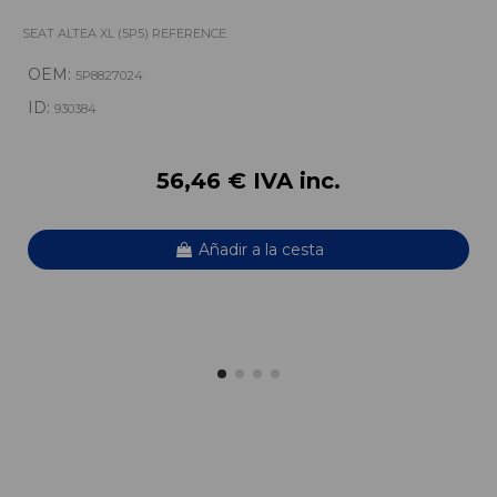
SEAT ALTEA XL (5P5) REFERENCE
OEM:
5P8827024
ID:
930384
56,46 € IVA inc.
Añadir a la cesta