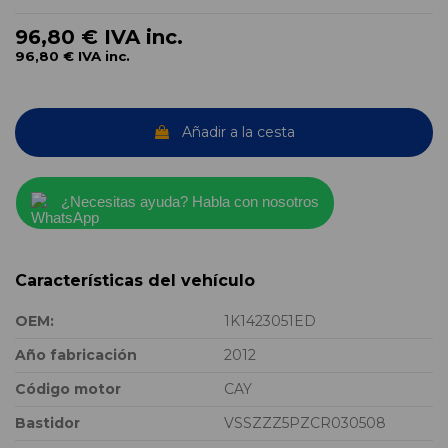
96,80 €
IVA inc.
96,80 €
IVA inc.
Añadir a la cesta
¿Necesitas ayuda? Habla con nosotros
Características del vehículo
OEM:
1K1423051ED
Año fabricación
2012
Código motor
CAY
Bastidor
VSSZZZ5PZCR030508