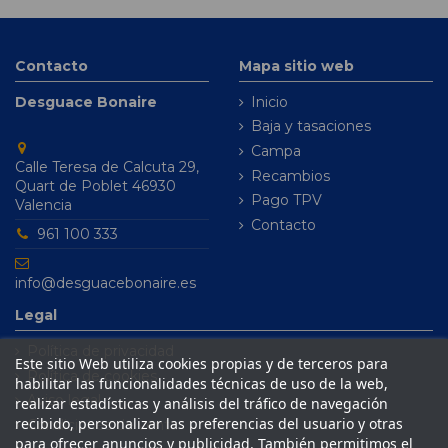
Contacto
Mapa sitio web
Desguace Bonaire
Inicio
Baja y tasaciones
Campa
Calle Teresa de Calcuta 29,
Recambios
Quart de Poblet 46930
Pago TPV
Valencia
Contacto
961 100 333
info@desguacebonaire.es
Legal
Política de privacidad
Este sitio Web utiliza cookies propias y de terceros para
Política de cookies
habilitar las funcionalidades técnicas de uso de la web,
Aviso legal
realizar estadísticas y análisis del tráfico de navegación
recibido, personalizar las preferencias del usuario y otras
Condiciones de venta
para ofrecer anuncios y publicidad. También permitimos el