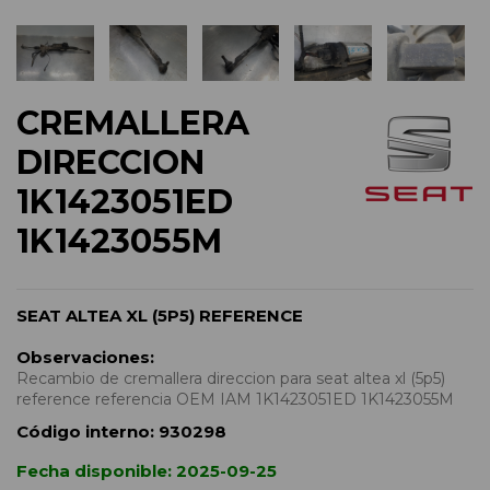
CREMALLERA
DIRECCION
1K1423051ED
1K1423055M
SEAT ALTEA XL (5P5) REFERENCE
Observaciones:
Recambio de cremallera direccion para seat altea xl (5p5)
reference referencia OEM IAM 1K1423051ED 1K1423055M
Código interno:
930298
Fecha disponible:
2025-09-25