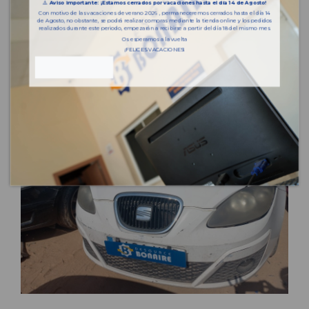
⚠️
Aviso importante: ¡Estamos cerrados por vacaciones hasta el día 14 de Agosto!
Con motivo de las vacaciones de verano 2026 , permaneceremos cerrados hasta el día 14
de Agosto, no obstante, se podrá realizar compras mediante la tienda online y los pedidos
realizados durante este periodo, empezarán a recibirse a partir del día 18 del mismo mes.
Os esperamos a la vuelta
¡FELICES VACACIONES!