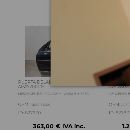
Pie
PUERTA DELANTERA IZQUIERDA
CAJA TRA
A1667200105
A2512802
MERCEDES-BENZ CLASE M (W166) BLUETEC
MERCEDES-B
OEM:
OEM:
A1667200105
A251
ID:
827970
ID:
82787
363,00 € IVA inc.
1.