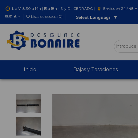
L a V: 8:30 a 14h | 15 a 18h - S. y D.: CERRADO |
Envíos en 24 / 48 H 
EUR €
Lista de deseos (
0
)
Select Language
▼
Inicio
Bajas y Tasaciones