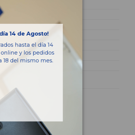
642826
WDC1660241A131568
NEGRO
día 14 de Agosto!
Diesel
dos hasta el día 14
BLUETEC
online y los pedidos
258CV 190KW
ía 18 del mismo mes.
CLASE M (W166)
1 año