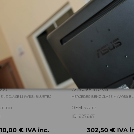
zas almacenadas del vehí
NSFER A2512802800
CAJA CAMBIOS 722903
000
72290304370735
ENZ CLASE M (W166) BLUETEC
MERCEDES-BENZ CLASE M (W166) B
OEM:
2802800
722903
1
ID:
827867
210,00 € IVA inc.
302,50 € IVA i