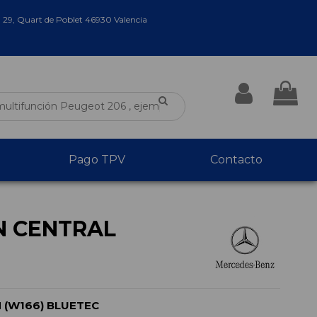
a 29, Quart de Poblet 46930 Valencia
Pago TPV
Contacto
N CENTRAL
 (W166) BLUETEC