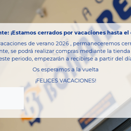
Código motor
Bastidor
Color
te: ¡Estamos cerrados por vacaciones hasta el 
Combustible
vacaciones de verano 2026 , permaneceremos cerra
Versión
nte, se podrá realizar compras mediante la tienda 
Potencia
este periodo, empezarán a recibirse a partir del d
Modelo
Os esperamos a la vuelta
Garantia
¡FELICES VACACIONES!