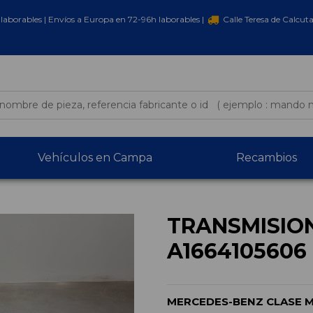
laborables | Envíos a Europa en 72-96h laborables |
Calle Teresa de Calcut
Vehículos en Campa
Recambios
TRANSMISIO
A1664105606
MERCEDES-BENZ CLASE M