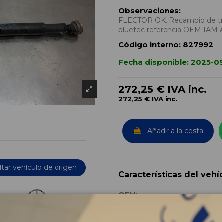
Observaciones:
FLECTOR OK. Recambio de tra
bluetec referencia OEM IAM 
Código interno:
827992
Fecha disponible:
2025-0
272,25 €
IVA inc.
272,25 €
IVA inc.
Añadir a la cesta
tar vehículo de origen
Características del vehí
OEM:
Año fabricación