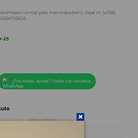
nsmision central para mercedes-benz clase m (w166)
A1664105606
9-25
¿Necesitas ayuda? Habla con nosotros
culo
A1664105606
2025