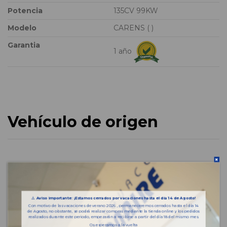
Potencia
135CV 99KW
Modelo
CARENS ( )
Garantia
1 año
Vehículo de origen
⚠️
Aviso importante: ¡Estamos cerrados por vacaciones hasta el día 14 de Agosto!
Con motivo de las vacaciones de verano 2026 , permaneceremos cerrados hasta el día 14
de Agosto, no obstante, se podrá realizar compras mediante la tienda online y los pedidos
realizados durante este periodo, empezarán a recibirse a partir del día 18 del mismo mes.
Os esperamos a la vuelta