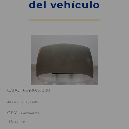
del vehículo
CAPOT 66400A4000
KIA CARENS ( ) DRIVE
OEM:
66400A4000
ID:
930458