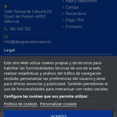
Baja y tasaciones
Campa
Calle Teresa de Calcuta 29,
Recambios
Quart de Poblet 46930
Pago TPV
Valencia
Contacto
961 100 333
info@desguacebonaire.es
Legal
Política de privacidad
Este sitio Web utiliza cookies propias y de terceros para
Política de cookies
habilitar las funcionalidades técnicas de uso de la web,
Aviso legal
realizar estadísticas y análisis del tráfico de navegación
recibido, personalizar las preferencias del usuario y otras
Condiciones de venta
para ofrecer anuncios y publicidad. También permitimos el
uso de funcionalidades para interactuar con redes sociales.
Configure las cookies que nos permite utilizar:
© 2024 Desguace Bonaire, S.L. Todos los derechos
Política de cookies
Personalizar cookies
reservados | Desarrollado por
Seintosoft
ACEPTO