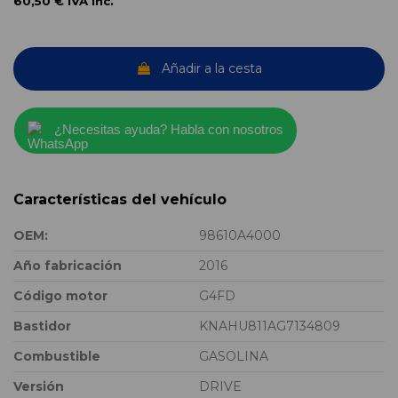
60,50 €
IVA inc.
Añadir a la cesta
¿Necesitas ayuda? Habla con nosotros
Características del vehículo
OEM:
98610A4000
Año fabricación
2016
Código motor
G4FD
Bastidor
KNAHU811AG7134809
Combustible
GASOLINA
Versión
DRIVE