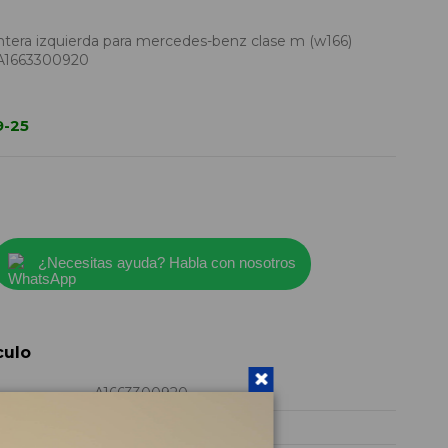
era izquierda para mercedes-benz clase m (w166)
 A1663300920
9-25
¿Necesitas ayuda? Habla con nosotros
culo
A1663300920
2025