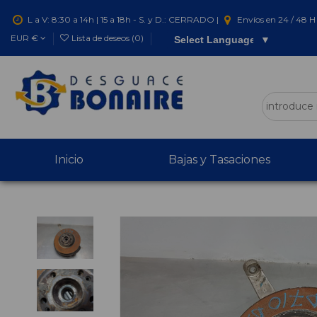
L a V: 8:30 a 14h | 15 a 18h - S. y D.: CERRADO |
Envíos en 24 / 48 H 
EUR €
Lista de deseos (
0
)
Select Language
▼
Inicio
Bajas y Tasaciones