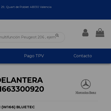
a 29, Quart de Poblet 46930 Valencia
Pago TPV
Contacto
DELANTERA
1663300920
 (W166) BLUETEC