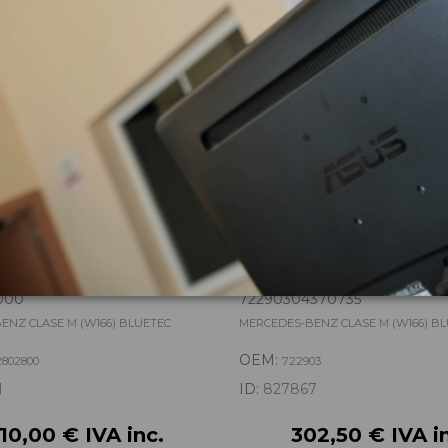
zas almacenadas del vehí
NSFER A2512802800
CAJA CAMBIOS 722903
000
72290304370735
ENZ CLASE M (W166) BLUETEC
MERCEDES-BENZ CLASE M (W166) B
OEM:
2802800
722903
1
ID:
827867
210,00 € IVA inc.
302,50 € IVA i