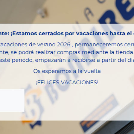
Código motor
Bastidor
Color
te: ¡Estamos cerrados por vacaciones hasta el 
Combustible
vacaciones de verano 2026 , permaneceremos cerra
Versión
nte, se podrá realizar compras mediante la tienda 
Potencia
este periodo, empezarán a recibirse a partir del d
Modelo
Os esperamos a la vuelta
Garantia
¡FELICES VACACIONES!