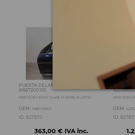
Pie
PUERTA DELANTERA IZQUIERDA
CAJA TRA
A1667200105
A2512802
MERCEDES-BENZ CLASE M (W166) BLUETEC
MERCEDES-B
OEM:
OEM:
A1667200105
A251
ID:
827970
ID:
82787
363,00 € IVA inc.
1.