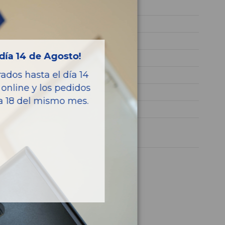
642826
WDC1660241A131568
NEGRO
día 14 de Agosto!
Diesel
dos hasta el día 14
BLUETEC
online y los pedidos
258CV 190KW
ía 18 del mismo mes.
CLASE M (W166)
1 año