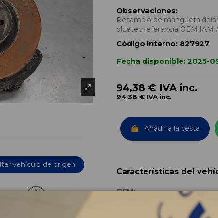
Observaciones:
Recambio de mangueta delant
bluetec referencia OEM IAM
Código interno:
827927
Fecha disponible:
2025-0
94,38 €
IVA inc.
94,38 €
IVA inc.
Añadir a la cesta
tar vehículo de origen
Características del vehí
OEM:
Año fabricación