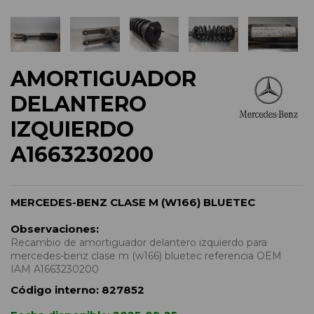
AMORTIGUADOR
DELANTERO
IZQUIERDO
A1663230200
MERCEDES-BENZ CLASE M (W166) BLUETEC
Observaciones:
Recambio de amortiguador delantero izquierdo para
mercedes-benz clase m (w166) bluetec referencia OEM
IAM A1663230200
Código interno:
827852