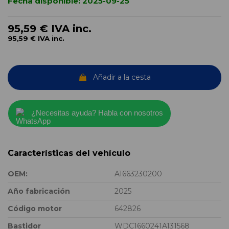
Fecha disponible:
2025-09-25
95,59 €
IVA inc.
95,59 €
IVA inc.
Añadir a la cesta
¿Necesitas ayuda? Habla con nosotros
Características del vehículo
OEM:
A1663230200
Año fabricación
2025
Código motor
642826
Bastidor
WDC1660241A131568