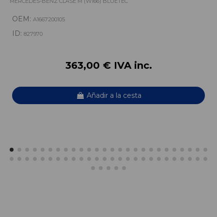
MERCEDES-BENZ CLASE M (W166) BLUETEC
OEM:
A1667200105
ID:
827970
363,00 € IVA inc.
Añadir a la cesta