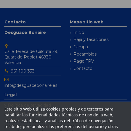
Contacto
Mapa sitio web
Desguace Bonaire
Inicio
Baja y tasaciones
Campa
Calle Teresa de Calcuta 29,
Recambios
Quart de Poblet 46930
Pago TPV
Valencia
Contacto
961 100 333
info@desguacebonaire.es
Legal
Política de privacidad
Este sitio Web utiliza cookies propias y de terceros para
Política de cookies
habilitar las funcionalidades técnicas de uso de la web,
Aviso legal
realizar estadísticas y análisis del tráfico de navegación
recibido, personalizar las preferencias del usuario y otras
Condiciones de venta