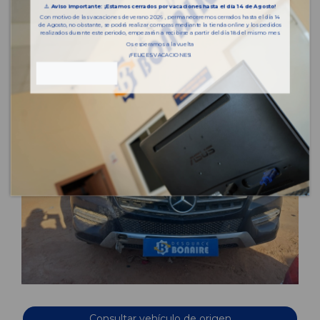
⚠️
Aviso importante: ¡Estamos cerrados por vacaciones hasta el día 14 de Agosto!
Con motivo de las vacaciones de verano 2026 , permaneceremos cerrados hasta el día 14
de Agosto, no obstante, se podrá realizar compras mediante la tienda online y los pedidos
realizados durante este periodo, empezarán a recibirse a partir del día 18 del mismo mes.
Os esperamos a la vuelta
¡FELICES VACACIONES!
Consultar vehículo de origen