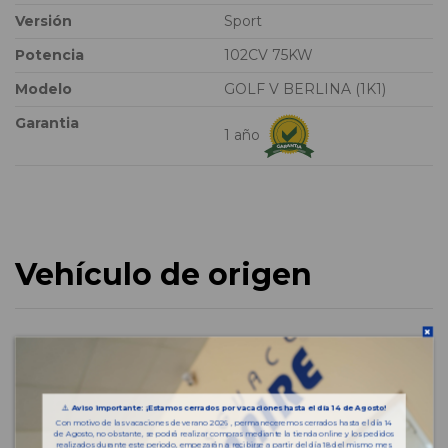
Versión
Sport
Potencia
102CV 75KW
Modelo
GOLF V BERLINA (1K1)
Garantia
1 año
Vehículo de origen
⚠️
Aviso importante: ¡Estamos cerrados por vacaciones hasta el día 14 de Agosto!
Con motivo de las vacaciones de verano 2026 , permaneceremos cerrados hasta el día 14
de Agosto, no obstante, se podrá realizar compras mediante la tienda online y los pedidos
realizados durante este periodo, empezarán a recibirse a partir del día 18 del mismo mes.