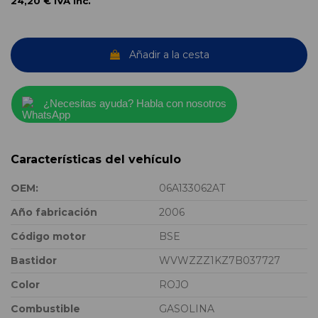
24,20 €
IVA inc.
Añadir a la cesta
¿Necesitas ayuda? Habla con nosotros
Características del vehículo
OEM:
06A133062AT
Año fabricación
2006
Código motor
BSE
Bastidor
WVWZZZ1KZ7B037727
Color
ROJO
Combustible
GASOLINA