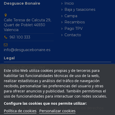
Desguace Bonaire
Inicio
Baja y tasaciones
Campa
Calle Teresa de Calcuta 29,
Recambios
Quart de Poblet 46930
Pago TPV
Valencia
Contacto
961 100 333
info@desguacebonaire.es
Legal
Política de privacidad
Este sitio Web utiliza cookies propias y de terceros para
Política de cookies
habilitar las funcionalidades técnicas de uso de la web,
Aviso legal
realizar estadísticas y análisis del tráfico de navegación
recibido, personalizar las preferencias del usuario y otras
Condiciones de venta
para ofrecer anuncios y publicidad. También permitimos el
uso de funcionalidades para interactuar con redes sociales.
Configure las cookies que nos permite utilizar:
© 2024 Desguace Bonaire, S.L. Todos los derechos
Política de cookies
Personalizar cookies
reservados | Desarrollado por
Seintosoft