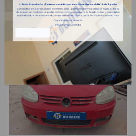
⚠️
Aviso importante: ¡Estamos cerrados por vacaciones hasta el día 14 de Agosto!
Con motivo de las vacaciones de verano 2026 , permaneceremos cerrados hasta el día 14
de Agosto, no obstante, se podrá realizar compras mediante la tienda online y los pedidos
realizados durante este periodo, empezarán a recibirse a partir del día 18 del mismo mes.
Os esperamos a la vuelta
¡FELICES VACACIONES!