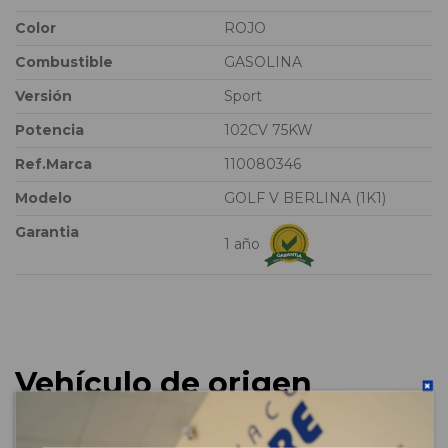
Color
ROJO
Combustible
GASOLINA
Versión
Sport
Potencia
102CV 75KW
Ref.Marca
110080346
Modelo
GOLF V BERLINA (1K1)
Garantia
1 año
Vehículo de origen