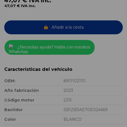
47,07 €
IVA inc.
47,07 €
IVA inc.
Añadir a la cesta
¿Necesitas ayuda? Habla con nosotros
Características del vehículo
OEM:
8911102110
Año fabricación
2023
Código motor
2ZR
Bastidor
SB1ZB3AE70E024669
Color
BLANCO