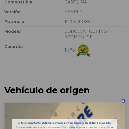
Combustible
GASOLINA
Versión
HYBRID
Potencia
122CV 90KW
Modelo
COROLLA TOURING
SPORTS (E21)
Garantia
1 año
Vehículo de origen
⚠️
Aviso importante: ¡Estamos cerrados por vacaciones hasta el día 14 de Agosto!
Con motivo de las vacaciones de verano 2026 , permaneceremos cerrados hasta el día 14