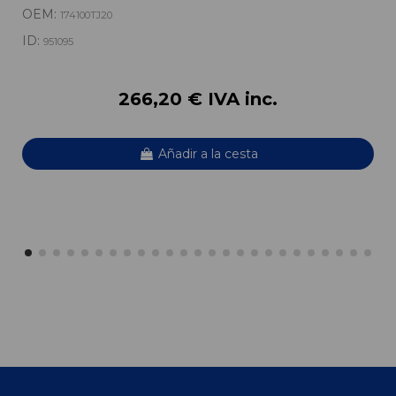
OEM:
174100TJ20
ID:
951095
266,20 € IVA inc.
Añadir a la cesta