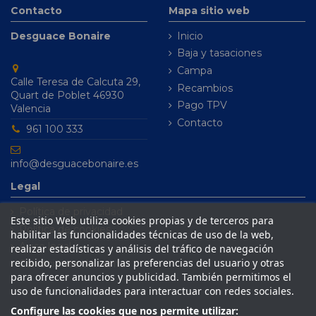
Contacto
Mapa sitio web
Desguace Bonaire
Inicio
Baja y tasaciones
Campa
Calle Teresa de Calcuta 29,
Recambios
Quart de Poblet 46930
Pago TPV
Valencia
Contacto
961 100 333
info@desguacebonaire.es
Legal
Política de privacidad
Este sitio Web utiliza cookies propias y de terceros para
Política de cookies
habilitar las funcionalidades técnicas de uso de la web,
Aviso legal
realizar estadísticas y análisis del tráfico de navegación
recibido, personalizar las preferencias del usuario y otras
Condiciones de venta
para ofrecer anuncios y publicidad. También permitimos el
uso de funcionalidades para interactuar con redes sociales.
Configure las cookies que nos permite utilizar: