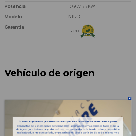
Potencia
105CV 77KW
Modelo
NIRO
Garantia
1 año
Vehículo de origen
⚠️
Aviso importante: ¡Estamos cerrados por vacaciones hasta el día 14 de Agosto!
Con motivo de las vacaciones de verano 2026 , permaneceremos cerrados hasta el día 14
de Agosto, no obstante, se podrá realizar compras mediante la tienda online y los pedidos
realizados durante este periodo, empezarán a recibirse a partir del día 18 del mismo mes.