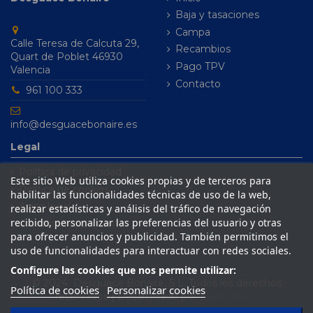
Baja y tasaciones
Campa
Calle Teresa de Calcuta 29,
Recambios
Quart de Poblet 46930
Pago TPV
Valencia
Contacto
961 100 333
info@desguacebonaire.es
Legal
Política de privacidad
Este sitio Web utiliza cookies propias y de terceros para
Política de cookies
habilitar las funcionalidades técnicas de uso de la web,
Aviso legal
realizar estadísticas y análisis del tráfico de navegación
recibido, personalizar las preferencias del usuario y otras
Condiciones de venta
para ofrecer anuncios y publicidad. También permitimos el
uso de funcionalidades para interactuar con redes sociales.
Configure las cookies que nos permite utilizar:
© 2024 Desguace Bonaire, S.L. Todos los derechos
Política de cookies
Personalizar cookies
reservados | Desarrollado por
Seintosoft