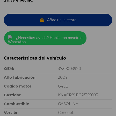
211,75 €
IVA inc.
Añadir a la cesta
¿Necesitas ayuda? Habla con nosotros
Características del vehículo
OEM:
3739003920
Año fabricación
2024
Código motor
G4LL
Bastidor
KNACR81EGR5155093
Combustible
GASOLINA
Versión
Concept