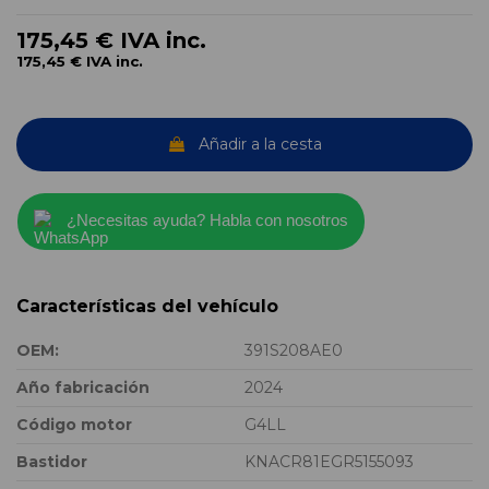
175,45 €
IVA inc.
175,45 €
IVA inc.
Añadir a la cesta
¿Necesitas ayuda? Habla con nosotros
Características del vehículo
OEM:
391S208AE0
Año fabricación
2024
Código motor
G4LL
Bastidor
KNACR81EGR5155093