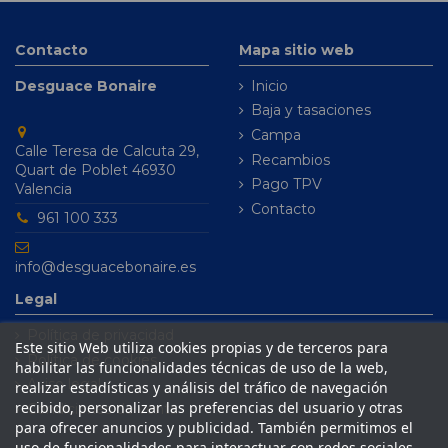
Contacto
Mapa sitio web
Desguace Bonaire
Inicio
Baja y tasaciones
Campa
Calle Teresa de Calcuta 29,
Recambios
Quart de Poblet 46930
Pago TPV
Valencia
Contacto
961 100 333
info@desguacebonaire.es
Legal
Política de privacidad
Este sitio Web utiliza cookies propias y de terceros para
Política de cookies
habilitar las funcionalidades técnicas de uso de la web,
Aviso legal
realizar estadísticas y análisis del tráfico de navegación
recibido, personalizar las preferencias del usuario y otras
Condiciones de venta
para ofrecer anuncios y publicidad. También permitimos el
uso de funcionalidades para interactuar con redes sociales.