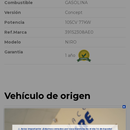
Combustible
GASOLINA
Versión
Concept
Potencia
105CV 77KW
Ref.Marca
391S2308AE0
Modelo
NIRO
Garantia
1 año
Vehículo de origen
⚠️
Aviso importante: ¡Estamos cerrados por vacaciones hasta el día 14 de Agosto!