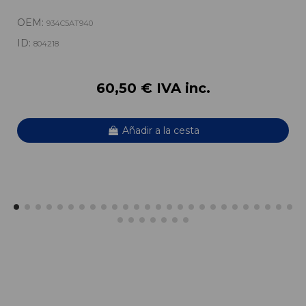
OEM:
934C5AT940
ID:
804218
60,50 € IVA inc.
Añadir a la cesta