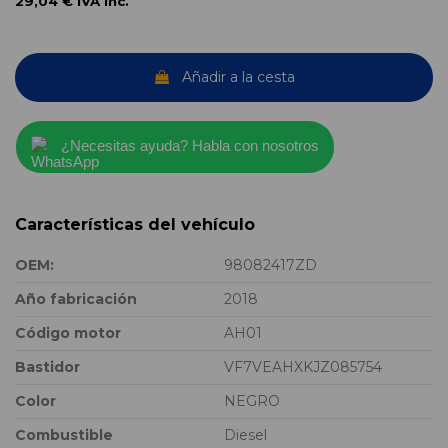
29,04 €
IVA inc.
Añadir a la cesta
¿Necesitas ayuda? Habla con nosotros
Características del vehículo
OEM:
98082417ZD
Año fabricación
2018
Código motor
AH01
Bastidor
VF7VEAHXKJZ085754
Color
NEGRO
Combustible
Diesel