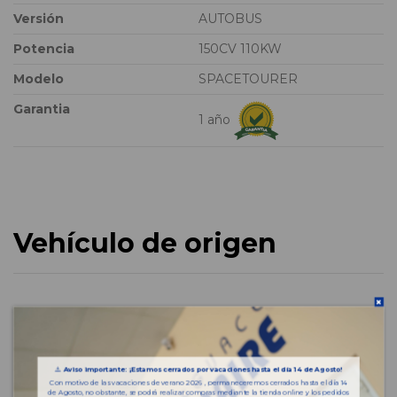
Versión
AUTOBUS
Potencia
150CV 110KW
Modelo
SPACETOURER
Garantia
1 año
Vehículo de origen
⚠️
Aviso importante: ¡Estamos cerrados por vacaciones hasta el día 14 de Agosto!
Con motivo de las vacaciones de verano 2026 , permaneceremos cerrados hasta el día 14
de Agosto, no obstante, se podrá realizar compras mediante la tienda online y los pedidos