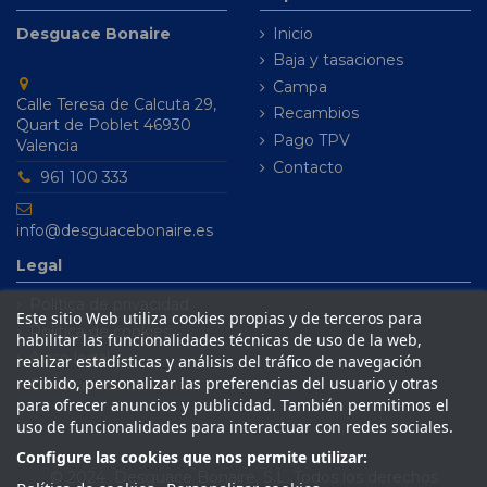
Desguace Bonaire
Inicio
Baja y tasaciones
Campa
Calle Teresa de Calcuta 29,
Recambios
Quart de Poblet 46930
Pago TPV
Valencia
Contacto
961 100 333
info@desguacebonaire.es
Legal
Política de privacidad
Este sitio Web utiliza cookies propias y de terceros para
Política de cookies
habilitar las funcionalidades técnicas de uso de la web,
Aviso legal
realizar estadísticas y análisis del tráfico de navegación
recibido, personalizar las preferencias del usuario y otras
Condiciones de venta
para ofrecer anuncios y publicidad. También permitimos el
uso de funcionalidades para interactuar con redes sociales.
Configure las cookies que nos permite utilizar:
© 2024 Desguace Bonaire, S.L. Todos los derechos