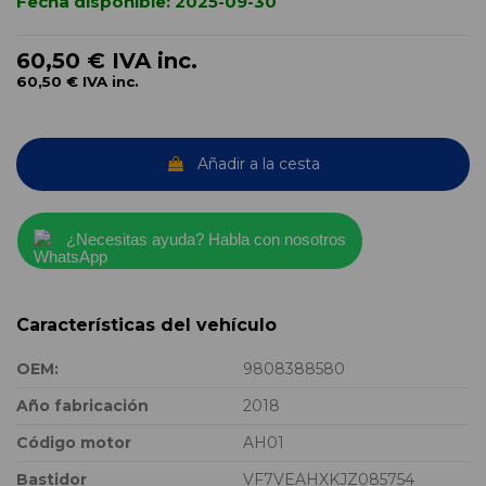
Fecha disponible:
2025-09-30
60,50 €
IVA inc.
60,50 €
IVA inc.
Añadir a la cesta
¿Necesitas ayuda? Habla con nosotros
Características del vehículo
OEM:
9808388580
Año fabricación
2018
Código motor
AH01
Bastidor
VF7VEAHXKJZ085754