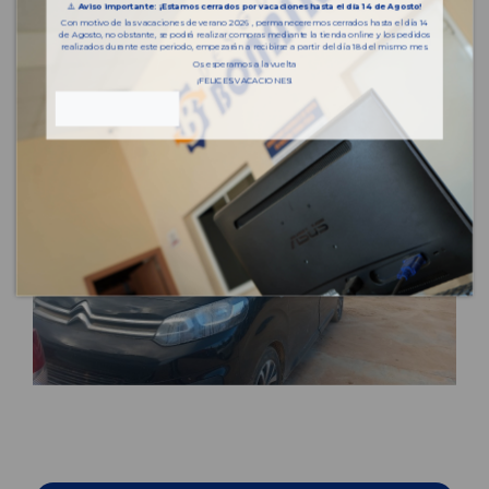
⚠️
Aviso importante: ¡Estamos cerrados por vacaciones hasta el día 14 de Agosto!
Con motivo de las vacaciones de verano 2026 , permaneceremos cerrados hasta el día 14
de Agosto, no obstante, se podrá realizar compras mediante la tienda online y los pedidos
realizados durante este periodo, empezarán a recibirse a partir del día 18 del mismo mes.
Os esperamos a la vuelta
¡FELICES VACACIONES!