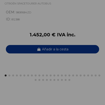
CITROËN SPACETOURER AUTOBUS
OEM:
98081684ZD
ID:
812388
1.452,00 € IVA inc.
Añadir a la cesta