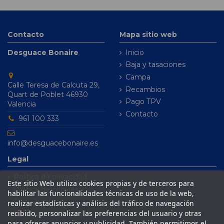
Contacto
Mapa sitio web
Desguace Bonaire
Inicio
Baja y tasaciones
Campa
Calle Teresa de Calcuta 29,
Recambios
Quart de Poblet 46930
Pago TPV
Valencia
Contacto
961 100 333
info@desguacebonaire.es
Legal
Política de privacidad
Este sitio Web utiliza cookies propias y de terceros para
Política de cookies
habilitar las funcionalidades técnicas de uso de la web,
Aviso legal
realizar estadísticas y análisis del tráfico de navegación
recibido, personalizar las preferencias del usuario y otras
Condiciones de venta
para ofrecer anuncios y publicidad. También permitimos el