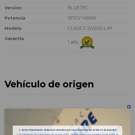
Versión
BLUETEC
Potencia
197CV 145KW
Modelo
CLASE C (W205) LIM.
Garantia
1 año
Vehículo de origen
⚠️
Aviso importante: ¡Estamos cerrados por vacaciones hasta el día 14 de Agosto!
Con motivo de las vacaciones de verano 2026 , permaneceremos cerrados hasta el día 14