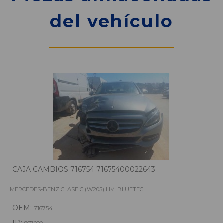
del vehículo
CAJA CAMBIOS 716754 71675400022643
MERCEDES-BENZ CLASE C (W205) LIM. BLUETEC
OEM:
716754
ID: