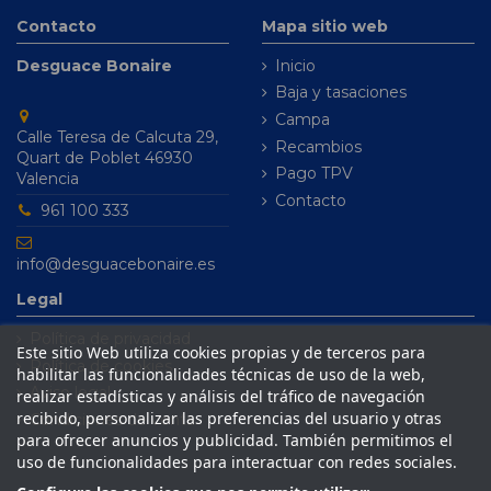
Contacto
Mapa sitio web
Desguace Bonaire
Inicio
Baja y tasaciones
Campa
Calle Teresa de Calcuta 29,
Recambios
Quart de Poblet 46930
Pago TPV
Valencia
Contacto
961 100 333
info@desguacebonaire.es
Legal
Política de privacidad
Este sitio Web utiliza cookies propias y de terceros para
Política de cookies
habilitar las funcionalidades técnicas de uso de la web,
Aviso legal
realizar estadísticas y análisis del tráfico de navegación
recibido, personalizar las preferencias del usuario y otras
Condiciones de venta
para ofrecer anuncios y publicidad. También permitimos el
uso de funcionalidades para interactuar con redes sociales.