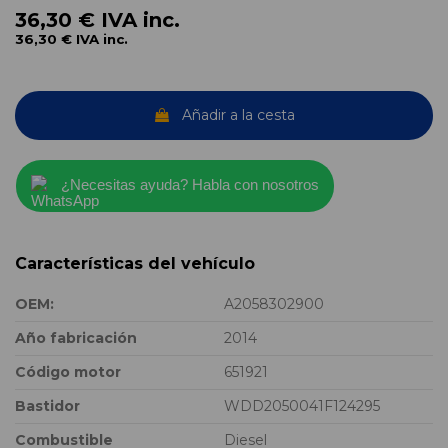
36,30 €
IVA inc.
36,30 €
IVA inc.
Añadir a la cesta
¿Necesitas ayuda? Habla con nosotros
Características del vehículo
OEM:
A2058302900
Año fabricación
2014
Código motor
651921
Bastidor
WDD2050041F124295
Combustible
Diesel