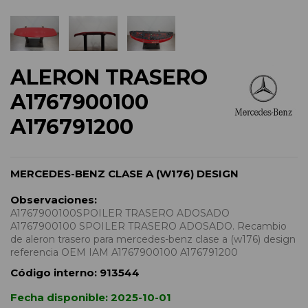
ALERON TRASERO
A1767900100
A176791200
MERCEDES-BENZ CLASE A (W176) DESIGN
Observaciones:
A1767900100SPOILER TRASERO ADOSADO
A1767900100 SPOILER TRASERO ADOSADO. Recambio
de aleron trasero para mercedes-benz clase a (w176) design
referencia OEM IAM A1767900100 A176791200
Código interno:
913544
Fecha disponible:
2025-10-01