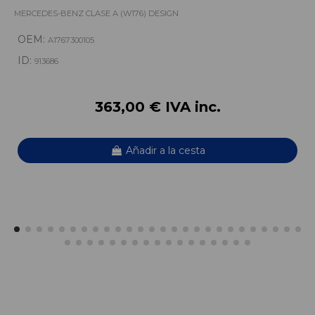
MERCEDES-BENZ CLASE A (W176) DESIGN
OEM:
A1767300105
ID:
913686
363,00 € IVA inc.
Añadir a la cesta