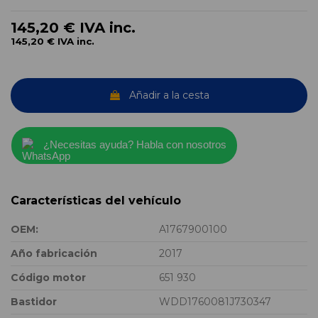
145,20 €
IVA inc.
145,20 €
IVA inc.
Añadir a la cesta
¿Necesitas ayuda? Habla con nosotros
Características del vehículo
OEM:
A1767900100
Año fabricación
2017
Código motor
651 930
Bastidor
WDD1760081J730347