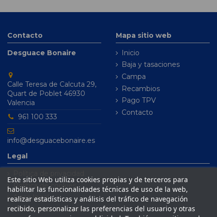
Contacto
Mapa sitio web
Desguace Bonaire
Inicio
Baja y tasaciones
Campa
Calle Teresa de Calcuta 29,
Recambios
Quart de Poblet 46930
Pago TPV
Valencia
Contacto
961 100 333
info@desguacebonaire.es
Legal
Política de privacidad
Este sitio Web utiliza cookies propias y de terceros para
Política de cookies
habilitar las funcionalidades técnicas de uso de la web,
Aviso legal
realizar estadísticas y análisis del tráfico de navegación
recibido, personalizar las preferencias del usuario y otras
Condiciones de venta