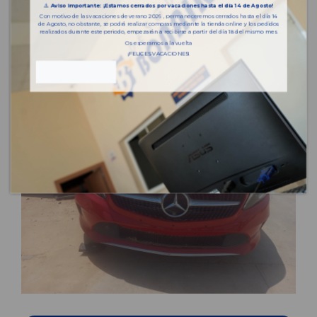
⚠️
Aviso importante: ¡Estamos cerrados por vacaciones hasta el día 14 de Agosto!
Con motivo de las vacaciones de verano 2026 , permaneceremos cerrados hasta el día 14
de Agosto, no obstante, se podrá realizar compras mediante la tienda online y los pedidos
realizados durante este periodo, empezarán a recibirse a partir del día 18 del mismo mes.
Os esperamos a la vuelta
¡FELICES VACACIONES!