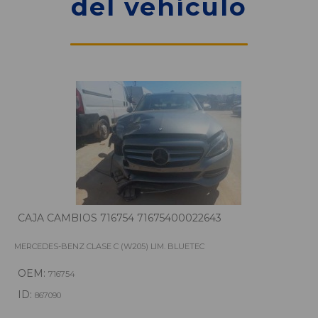
del vehículo
CAJA CAMBIOS 716754 71675400022643
MERCEDES-BENZ CLASE C (W205) LIM. BLUETEC
OEM:
716754
ID:
867090