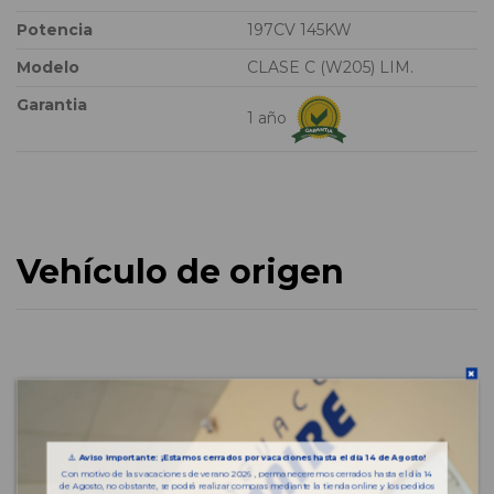
Potencia
197CV 145KW
Modelo
CLASE C (W205) LIM.
Garantia
1 año
Vehículo de origen
⚠️
Aviso importante: ¡Estamos cerrados por vacaciones hasta el día 14 de Agosto!
Con motivo de las vacaciones de verano 2026 , permaneceremos cerrados hasta el día 14
de Agosto, no obstante, se podrá realizar compras mediante la tienda online y los pedidos