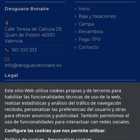
Desguace Bonaire
Inicio
Baja y tasaciones
Campa
Calle Teresa de Calcuta 29,
Recambios
Quart de Poblet 46930
Pago TPV
Valencia
Contacto
961 100 333
info@desguacebonaire.es
Legal
Política de privacidad
Este sitio Web utiliza cookies propias y de terceros para
Política de cookies
habilitar las funcionalidades técnicas de uso de la web,
Aviso legal
realizar estadísticas y análisis del tráfico de navegación
recibido, personalizar las preferencias del usuario y otras
Condiciones de venta
para ofrecer anuncios y publicidad. También permitimos el
uso de funcionalidades para interactuar con redes sociales.
Configure las cookies que nos permite utilizar:
© 2024 Desguace Bonaire, S.L. Todos los derechos
Política de cookies
Personalizar cookies