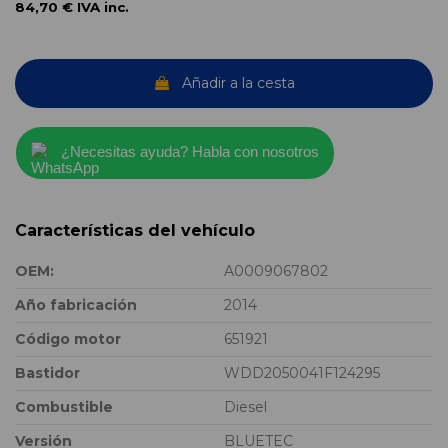
84,70 €
IVA inc.
Añadir a la cesta
¿Necesitas ayuda? Habla con nosotros
Características del vehículo
OEM:
A0009067802
Año fabricación
2014
Código motor
651921
Bastidor
WDD2050041F124295
Combustible
Diesel
Versión
BLUETEC