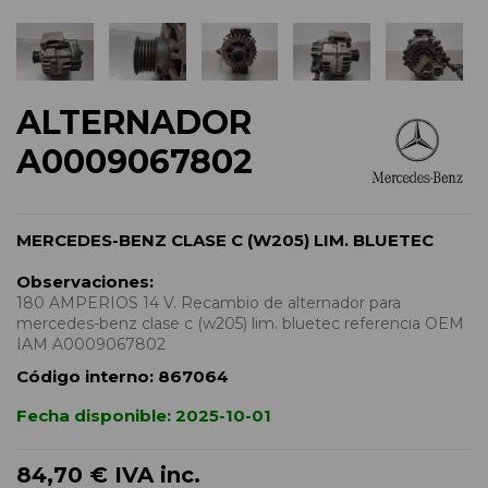
ALTERNADOR
A0009067802
MERCEDES-BENZ CLASE C (W205) LIM. BLUETEC
Observaciones:
180 AMPERIOS 14 V. Recambio de alternador para
mercedes-benz clase c (w205) lim. bluetec referencia OEM
IAM A0009067802
Código interno:
867064
Fecha disponible:
2025-10-01
84,70 €
IVA inc.