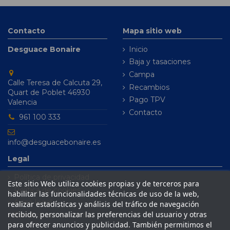
Contacto
Mapa sitio web
Desguace Bonaire
Inicio
Baja y tasaciones
Campa
Calle Teresa de Calcuta 29,
Recambios
Quart de Poblet 46930
Pago TPV
Valencia
Contacto
961 100 333
info@desguacebonaire.es
Legal
Política de privacidad
Este sitio Web utiliza cookies propias y de terceros para
Política de cookies
habilitar las funcionalidades técnicas de uso de la web,
Aviso legal
realizar estadísticas y análisis del tráfico de navegación
recibido, personalizar las preferencias del usuario y otras
Condiciones de venta
para ofrecer anuncios y publicidad. También permitimos el