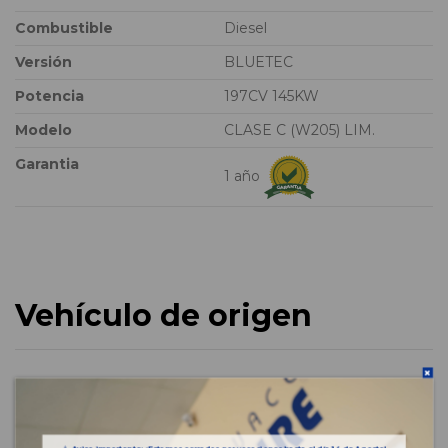
Combustible
Diesel
Versión
BLUETEC
Potencia
197CV 145KW
Modelo
CLASE C (W205) LIM.
Garantia
1 año
Vehículo de origen