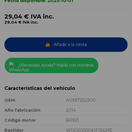
Fecha disponible:
2025-10-01
29,04 €
IVA inc.
29,04 €
IVA inc.
Añadir a la cesta
¿Necesitas ayuda? Habla con nosotros
Características del vehículo
OEM:
A0997202300
Año fabricación
2014
Código motor
651921
Bastidor
WDD2050041F124295