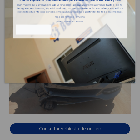
⚠️
Aviso importante: ¡Estamos cerrados por vacaciones hasta el día 14 de Agosto!
Con motivo de las vacaciones de verano 2026 , permaneceremos cerrados hasta el día 14
de Agosto, no obstante, se podrá realizar compras mediante la tienda online y los pedidos
realizados durante este periodo, empezarán a recibirse a partir del día 18 del mismo mes.
Os esperamos a la vuelta
¡FELICES VACACIONES!
Consultar vehículo de origen