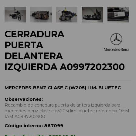
CERRADURA
PUERTA
DELANTERA
IZQUIERDA A0997202300
MERCEDES-BENZ CLASE C (W205) LIM. BLUETEC
Observaciones:
Recambio de cerradura puerta delantera izquierda para
mercedes-benz clase c (w205) lim. bluetec referencia OEM
IAM A0997202300
Código interno:
867099