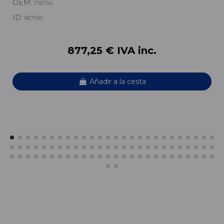
OEM:
716754
ID:
867090
877,25 € IVA inc.
Añadir a la cesta